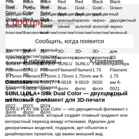
Нет в наличии
1 000 грн
1 200 грн
Сообщить, когда появится
В избранное
К сравнению
Описание
SUNLU PLA+ Silk Dual Color — двухцветный
шёлковый филамент для 3D-печати
SUNLU PLA+ Silk Dual Color — это двухцветный филамент с
шёлковым блеском, который создаёт плавный градиент или
контрастный переход между оттенками. Идеален для
декоративных моделей, подарков, арт-объектов и
дизайнерских проектов, где важен внешний вид.