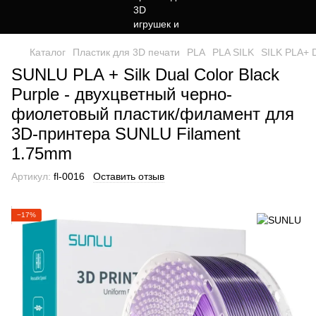
Каталог
Пластик для 3D печати
PLA
PLA SILK
SILK PLA+ D
SUNLU PLA + Silk Dual Color Black
Purple - двухцветный черно-
фиолетовый пластик/филамент для
3D-принтера SUNLU Filament
1.75mm
Артикул:
fl-0016
Оставить отзыв
−17%