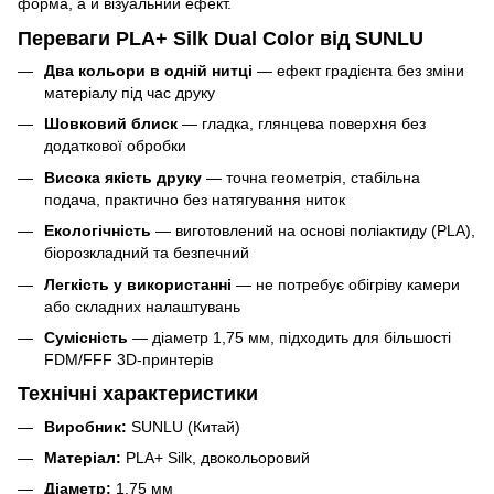
форма, а й візуальний ефект.
Переваги PLA+ Silk Dual Color від SUNLU
Два кольори в одній нитці
— ефект градієнта без зміни
матеріалу під час друку
Шовковий блиск
— гладка, глянцева поверхня без
додаткової обробки
Висока якість друку
— точна геометрія, стабільна
подача, практично без натягування ниток
Екологічність
— виготовлений на основі поліактиду (PLA),
біорозкладний та безпечний
Легкість у використанні
— не потребує обігріву камери
або складних налаштувань
Сумісність
— діаметр 1,75 мм, підходить для більшості
FDM/FFF 3D-принтерів
Технічні характеристики
Виробник:
SUNLU (Китай)
Матеріал:
PLA+ Silk, двокольоровий
Діаметр:
1,75 мм