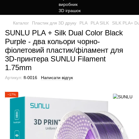
Каталог
Пластик для 3D друку
PLA
PLA SILK
SILK PLA+ Du
SUNLU PLA + Silk Dual Color Black
Purple - два кольори чорно-
фіолетовий пластик/філамент для
3D-принтера SUNLU Filament
1.75mm
Артикул:
fl-0016
Написати відгук
−17%