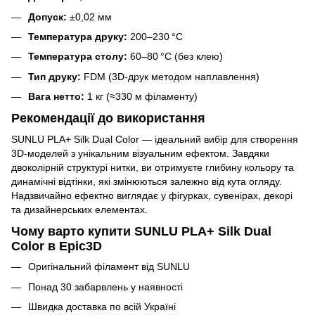
Допуск:
±0,02 мм
Температура друку:
200–230 °C
Температура столу:
60–80 °C (без клею)
Тип друку:
FDM (3D-друк методом наплавлення)
Вага нетто:
1 кг (≈330 м філаменту)
Рекомендації до використання
SUNLU PLA+ Silk Dual Color — ідеальний вибір для створення
3D-моделей з унікальним візуальним ефектом. Завдяки
двоколірній структурі нитки, ви отримуєте глибину кольору та
динамічні відтінки, які змінюються залежно від кута огляду.
Надзвичайно ефектно виглядає у фігурках, сувенірах, декорі
та дизайнерських елементах.
Чому варто купити SUNLU PLA+ Silk Dual
Color в Epic3D
Оригінальний філамент від SUNLU
Понад 30 забарвлень у наявності
Швидка доставка по всій Україні