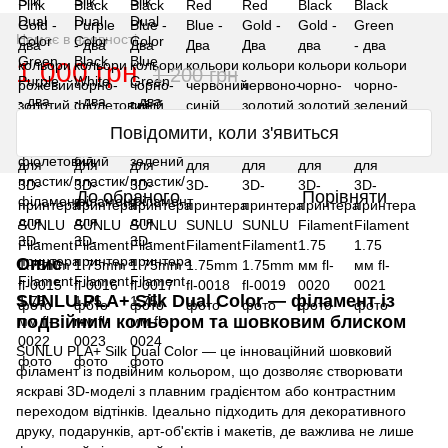
Немає в наявності
1 000 грн
1 200 грн
Повідомити, коли з'явиться
До обраного
Порівняти
Опис
SUNLU PLA+ Silk Dual Color — філамент із
подвійним кольором та шовковим блиском
SUNLU PLA+ Silk Dual Color — це інноваційний шовковий
філамент із подвійним кольором, що дозволяє створювати
яскраві 3D-моделі з плавним градієнтом або контрастним
переходом відтінків. Ідеально підходить для декоративного
друку, подарунків, арт-об'єктів і макетів, де важлива не лише