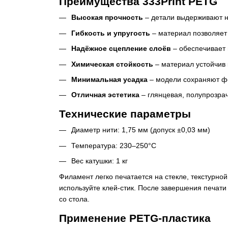
Преимущества 333Print PETG
Высокая прочность
– детали выдерживают на
Гибкость и упругость
– материал позволяет 
Надёжное сцепление слоёв
– обеспечивает 
Химическая стойкость
– материал устойчив 
Минимальная усадка
– модели сохраняют ф
Отличная эстетика
– глянцевая, полупрозрач
Технические параметры
Диаметр нити: 1,75 мм (допуск ±0,03 мм)
Температура: 230–250°C
Вес катушки: 1 кг
Филамент легко печатается на стекле, текстурной
используйте клей-стик. После завершения печат
со стола.
Применение PETG-пластика