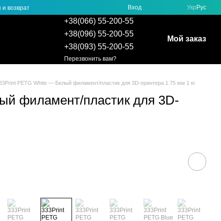
Вход
Укр
Рус
 и возврат
+38(066) 55-200-55
+38(096) 55-200-55
Мой заказ
+38(093) 55-200-55
Перезвонить вам?
33Print PETG White — Белый филамент/пластик для 3D-принтера 1.75 мм 1 кг
лый филамент/пластик для 3D-