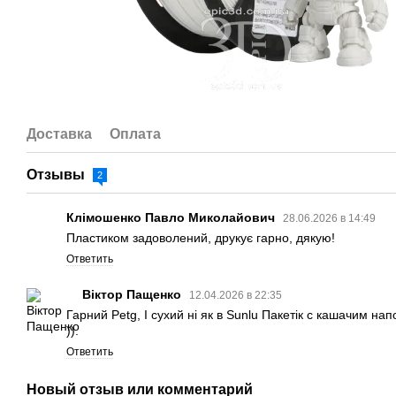
Доставка
Оплата
Отзывы
2
Клімошенко Павло Миколайович
28.06.2026 в 14:49
Пластиком задоволений, друкує гарно, дякую!
Ответить
Віктор Пащенко
12.04.2026 в 22:35
Гарний Petg, І сухий ні як в Sunlu Пакетік с кашачим н
)).
Ответить
Новый отзыв или комментарий