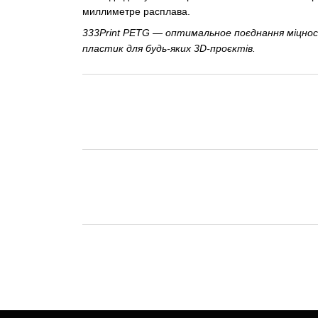
миллиметре расплава.
333Print PETG — оптимальное поєднання міцност
пластик для будь-яких 3D-проєктів.