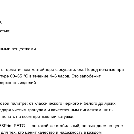
;
стью;
вными веществами.
у в герметичном контейнере с осушителем. Перед печатью при
уре 60–65 °C в течение 4–6 часов. Это запобежит
ерхность изделий.
вой палитре: от классического чёрного и белого до ярких
одаря чистым гранулам и качественным пигментам, нить
 печать на всём протяжении катушки.
333Print PETG — он такой же стабильный, но выгоднее по цене
 для тех, кто ценит качество и надёжность в каждом