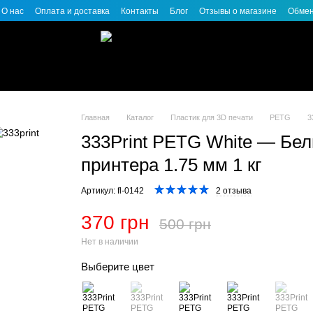
О нас
Оплата и доставка
Контакты
Блог
Отзывы о магазине
Обмен
Главная
Каталог
Пластик для 3D печати
PETG
3
333Print PETG White — Бе
принтера 1.75 мм 1 кг
Артикул: fl-0142
2 отзыва
370 грн
500 грн
Нет в наличии
Выберите цвет