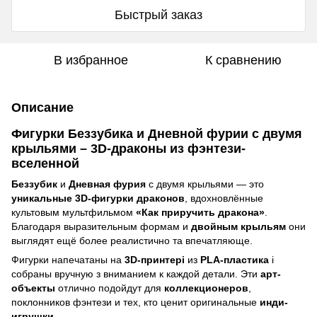
Быстрый заказ
В избранное
К сравнению
Описание
Фигурки Беззубика и Дневной фурии с двумя
крыльями – 3D-драконы из фэнтези-
вселенной
Беззубик
и
Дневная фурия
с двумя крыльями — это
уникальные 3D-фигурки драконов
, вдохновлённые
культовым мультфильмом
«Как приручить дракона»
.
Благодаря выразительным формам и
двойным крыльям
они
выглядят ещё более реалистично та впечатляюще.
Фигурки напечатаны на
3D-принтері
из
PLA-пластика
і
собраны вручную з вниманием к каждой детали. Эти
арт-
объекты
отлично подойдут для
коллекционеров
,
поклонников фэнтези и тех, кто ценит оригинальные
инди-
игрушки
.