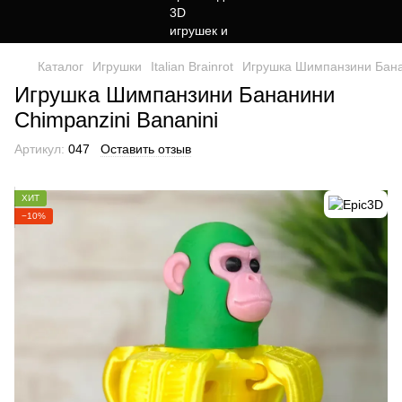
Каталог
Игрушки
Italian Brainrot
Игрушка Шимпанзини Банан
Игрушка Шимпанзини Бананини
Chimpanzini Bananini
Артикул:
047
Оставить отзыв
ХИТ
−10%