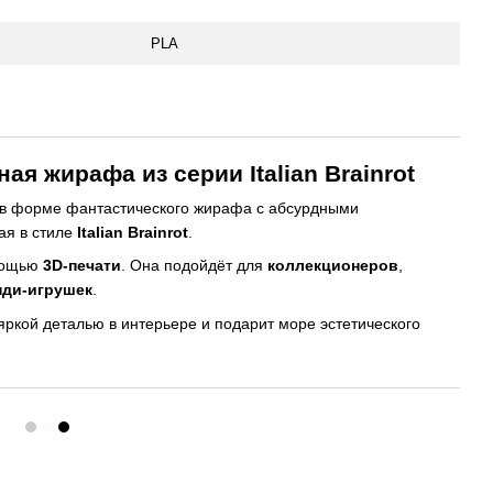
PLA
ая жирафа из серии Italian Brainrot
в форме фантастического жирафа с абсурдными
ая в стиле
Italian Brainrot
.
мощью
3D-печати
. Она подойдёт для
коллекционеров
,
нди-игрушек
.
яркой деталью в интерьере и подарит море эстетического