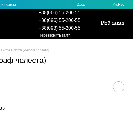
Вход
Укр
Рус
 и возврат
+38(066) 55-200-55
+38(096) 55-200-55
Мой заказ
+38(093) 55-200-55
Перезвонить вам?
 Girafa Celesta (Жираф челеста)
ираф челеста)
аз