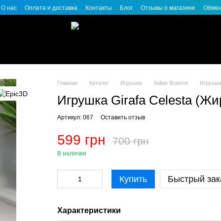
О нас
Оплата и доставка
Контакты
Блог
Отзывы о магазине
Обмен
Главная
Каталог
Игрушки
Italian Brainrot
Игрушка
Игрушка Girafa Celesta (Ж
Артикул: 067
Оставить отзыв
599 грн
700 грн
В наличии
Купить
Быстрый зак
Характеристики