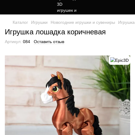
Каталог
Игрушки
Новогодние игрушки и сувениры
Игрушка
Игрушка лошадка коричневая
Артикул:
084
Оставить отзыв