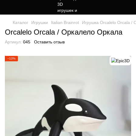
Каталог
Игрушки
Italian Brainrot
Игрушка Orcalelo Orcala /
Orcalelo Orcala / Оркалело Оркала
Артикул:
045
Оставить отзыв
−13%