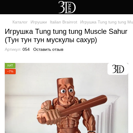
Каталог
Игрушки
Italian Brainrot
Игрушка Tung tung tung Mu
Игрушка Tung tung tung Muscle Sahur
(Тун тун тун мускулы сахур)
Артикул:
054
Оставить отзыв
ХИТ
−7%