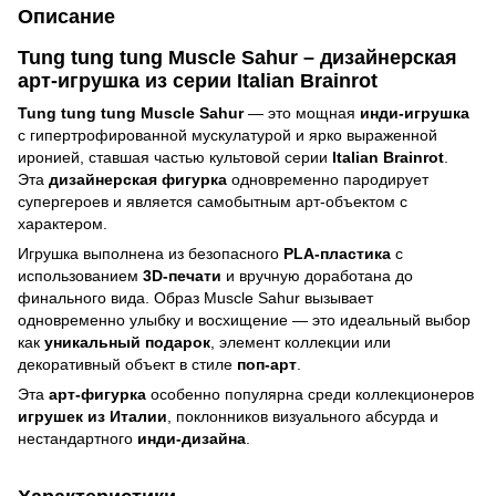
Описание
Tung tung tung Muscle Sahur – дизайнерская
арт-игрушка из серии Italian Brainrot
Tung tung tung Muscle Sahur
— это мощная
инди-игрушка
с гипертрофированной мускулатурой и ярко выраженной
иронией, ставшая частью культовой серии
Italian Brainrot
.
Эта
дизайнерская фигурка
одновременно пародирует
супергероев и является самобытным арт-объектом с
характером.
Игрушка выполнена из безопасного
PLA-пластика
с
использованием
3D-печати
и вручную доработана до
финального вида. Образ Muscle Sahur вызывает
одновременно улыбку и восхищение — это идеальный выбор
как
уникальный подарок
, элемент коллекции или
декоративный объект в стиле
поп-арт
.
Эта
арт-фигурка
особенно популярна среди коллекционеров
игрушек из Италии
, поклонников визуального абсурда и
нестандартного
инди-дизайна
.