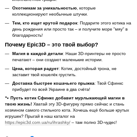
Охотникам за уникальностью
, которые
коллекционируют необычные штучки.
Тем, кто ищет крутой подарок
: Подарите этого котика на
день рождения или просто так – и получите море "мяу" в
благодарность!
Почему Epic3D – это твой выбор?
Магия в каждой детали
: Наши 3D-принтеры не просто
печатают – они создают маленькие истории.
Цена, которая радует
: Котик, достойный трона, не
заставит твой кошелёк грустить.
Доставка быстрее кошачьего прыжка
: Твой Сфинкс
прибудет по всей Украине в два счёта!
🐾
Пусть котик Сфинкс добавит мурлыкающей магии в
твою жизнь!
Хватай эту 3D-фигурку прямо сейчас и стань
хозяином самого стильного кота. Хочешь ещё больше крутых
игрушек? Прыгай в наш каталог на
https://epic3d.com.ua/ru/ihrashky/
– там полно 3D-чудес!