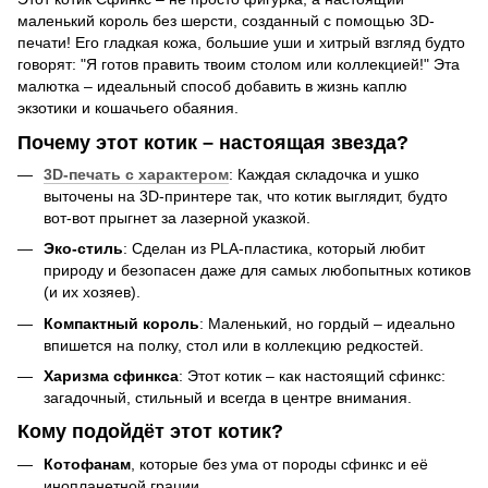
маленький король без шерсти, созданный с помощью 3D-
печати! Его гладкая кожа, большие уши и хитрый взгляд будто
говорят: "Я готов править твоим столом или коллекцией!" Эта
малютка – идеальный способ добавить в жизнь каплю
экзотики и кошачьего обаяния.
Почему этот котик – настоящая звезда?
3D-печать с характером
: Каждая складочка и ушко
выточены на 3D-принтере так, что котик выглядит, будто
вот-вот прыгнет за лазерной указкой.
Эко-стиль
: Сделан из PLA-пластика, который любит
природу и безопасен даже для самых любопытных котиков
(и их хозяев).
Компактный король
: Маленький, но гордый – идеально
впишется на полку, стол или в коллекцию редкостей.
Харизма сфинкса
: Этот котик – как настоящий сфинкс:
загадочный, стильный и всегда в центре внимания.
Кому подойдёт этот котик?
Котофанам
, которые без ума от породы сфинкс и её
инопланетной грации.