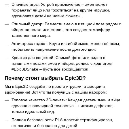
Эпичные игры: Устрой приключение – змея может
"охранять" яйцо или "охотиться" на другие игрушки,
вдохновляя детей на новые сюжеты.
Стильный декор: Размести змею в изящной позе рядом с
яйцом на полке или столе – это создаст атмосферу
таинственного мира.
Антистресс-гаджет: Крути и сгибай змею, меняя её позы,
чтобы снять напряжение после долгого дня.
Креатив для соцсетей: Снимай фото или видео с
изящными позами змеи и яйцом, делись с хештегом
#Epic3DSnake – пусть все восхищаются!
Почему стоит выбрать Epic3D?
Мы в Epic3D создаём не просто игрушки, а эмоции и
вдохновение! Вот что ты получишь с нашим набором:
Топовое качество 3D-печати: Каждая деталь змеи и яйца
сделана с ювелирной точностью – никаких дефектов,
только идеальный вид.
Полная безопасность: PLA-пластик сертифицирован,
экологичен и безопасен для детей.