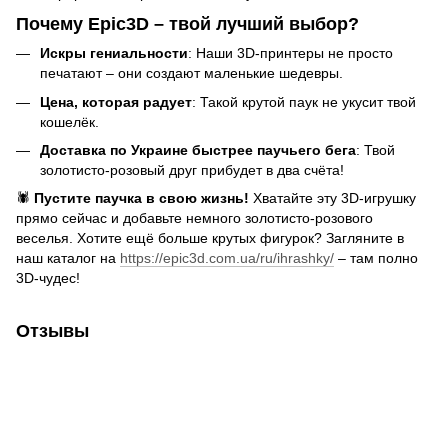
Почему Epic3D – твой лучший выбор?
Искры гениальности
: Наши 3D-принтеры не просто
печатают – они создают маленькие шедевры.
Цена, которая радует
: Такой крутой паук не укусит твой
кошелёк.
Доставка по Украине быстрее паучьего бега
: Твой
золотисто-розовый друг прибудет в два счёта!
🕷
Пустите паучка в свою жизнь!
Хватайте эту 3D-игрушку
прямо сейчас и добавьте немного золотисто-розового
веселья. Хотите ещё больше крутых фигурок? Загляните в
наш каталог на
https://epic3d.com.ua/ru/ihrashky/
– там полно
3D-чудес!
Отзывы