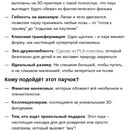
выточены на 3D-принтере с такой точностью, что паук
выглядит, будто сбежал из фантастического фильма.
Гибкость на максимум
: Лапки и тело двигаются,
позволяя пауку принимать любые позы – от "готов к
прыжку" до "отдыхаю на паутинке".
Классная трансформация
: Один щелчок – и паук меняет
форму, как настоящий супергерой насекомых.
Эко-дружелюбность
:
Сделан из PLA-пластика
, который
безопасен для детей и не заставит природу хмуриться.
Идеальный размер
: Не слишком большой, чтобы пугать,
и не слишком маленький, чтобы затеряться на полке.
Кому подойдёт этот паучок?
Фанатам насекомых
, которые обожают всё необычное и
членистоногое.
Коллекционерам
, охотящимся за уникальными 3D-
фигурками.
Тем, кто ищет прикольный подарок
: Этот паук –
настоящая находка для дня рождения или просто
сюрприза, который вызовет "вау"!