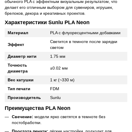
обычного PLA с эффектным визуальным результатом, что
делает его отличным выбором для сувениров, игрушек,
брелоков, декора и креативных проектов.
Характеристики Sunlu PLA Neon
Материал
PLA с флуоресцентными добавками
Светится в темноте после зарядки
Эффект
светом
Диаметр нити
1.75 мм
Точность
±0.02 мм
диаметра
Вес катушки
1 кг (~330 м)
Тип печати
FDM
Производитель
Sunlu
Преимущества PLA Neon
Свечение:
модели ярко светятся в темноте без
постобработки.
Простота печати:
лёгкие настройки, подходит для