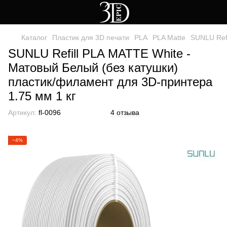
Каталог
Пластик для 3D печати
PLA
PLA Matte
SUNLU Refi
SUNLU Refill PLA MATTE White -
Матовый Белый (без катушки)
пластик/филамент для 3D-принтера
1.75 мм 1 кг
Артикул:
fl-0096
4 отзыва
−4%