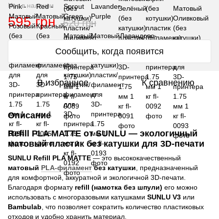
Нет в наличии
595 грн
620 грн
Сообщить, когда появится
В избранное
К сравнению
Описание
Refill PLA MATTE от SUNLU — экологичный
матовый пластик без катушки для 3D-печати
SUNLU Refill PLA MATTE
— это высококачественный
матовый
PLA-филамент
без катушки
, предназначенный
для комфортной, аккуратной и экологичной 3D-печати.
Благодаря формату
refill (намотка без шпули)
его можно
использовать с многоразовыми катушками
SUNLU V3
или
Bambulab
, что позволяет сократить количество пластиковых
отходов и удобно хранить материал.