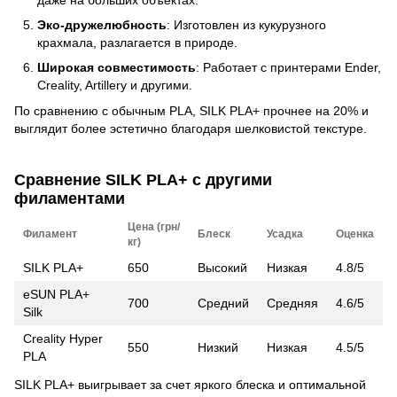
Эко-дружелюбность
: Изготовлен из кукурузного
крахмала, разлагается в природе.
Широкая совместимость
: Работает с принтерами Ender,
Creality, Artillery и другими.
По сравнению с обычным PLA, SILK PLA+ прочнее на 20% и
выглядит более эстетично благодаря шелковистой текстуре.
Сравнение SILK PLA+ с другими
филаментами
Цена (грн/
Филамент
Блеск
Усадка
Оценка
кг)
SILK PLA+
650
Высокий
Низкая
4.8/5
eSUN PLA+
700
Средний
Средняя
4.6/5
Silk
Creality Hyper
550
Низкий
Низкая
4.5/5
PLA
SILK PLA+ выигрывает за счет яркого блеска и оптимальной