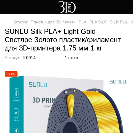
Каталог
Пластик для 3D печати
PLA
PLA SILK
SILK PLA+ 
SUNLU Silk PLA+ Light Gold -
Светлое Золото пластик/филамент
для 3D-принтера 1.75 мм 1 кг
Артикул:
fl-0014
1 отзыв
−11%