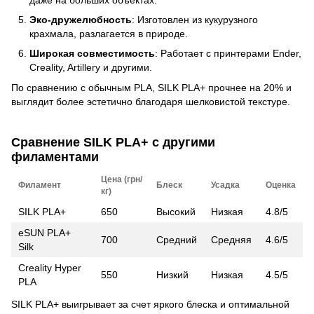
Эко-дружелюбность
: Изготовлен из кукурузного
крахмала, разлагается в природе.
Широкая совместимость
: Работает с принтерами Ender,
Creality, Artillery и другими.
По сравнению с обычным PLA, SILK PLA+ прочнее на 20% и
выглядит более эстетично благодаря шелковистой текстуре.
Сравнение SILK PLA+ с другими
филаментами
Цена (грн/
Филамент
Блеск
Усадка
Оценка
кг)
SILK PLA+
650
Высокий
Низкая
4.8/5
eSUN PLA+
700
Средний
Средняя
4.6/5
Silk
Creality Hyper
550
Низкий
Низкая
4.5/5
PLA
SILK PLA+ выигрывает за счет яркого блеска и оптимальной