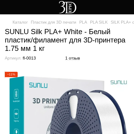
Каталог
Пластик для 3D печати
PLA
PLA SILK
SILK PLA+ 
SUNLU Silk PLA+ White - Белый
пластик/филамент для 3D-принтера
1.75 мм 1 кг
Артикул:
fl-0013
1 отзыв
−11%