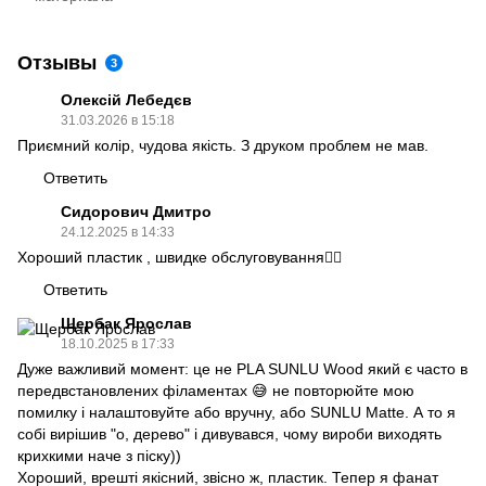
Отзывы
3
Олексій Лебедєв
31.03.2026 в 15:18
Приємний колір, чудова якість. З друком проблем не мав.
Ответить
Сидорович Дмитро
24.12.2025 в 14:33
Хороший пластик , швидке обслуговування👍🏻
Ответить
Щербак Ярослав
18.10.2025 в 17:33
Дуже важливий момент: це не PLA SUNLU Wood який є часто в
передвстановлених філаментах 😅 не повторюйте мою
помилку і налаштовуйте або вручну, або SUNLU Matte. А то я
собі вирішив "о, дерево" і дивувався, чому вироби виходять
крихкими наче з піску))
Хороший, врешті якісний, звісно ж, пластик. Тепер я фанат