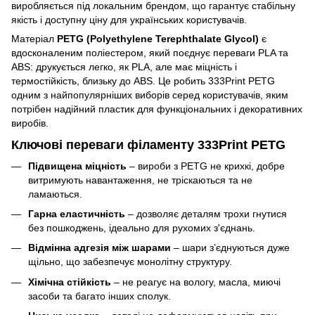
виробляється під локальним брендом, що гарантує стабільну
якість і доступну ціну для українських користувачів.
Матеріал
PETG (Polyethylene Terephthalate Glycol)
є
вдосконаленим поліестером, який поєднує переваги PLA та
ABS: друкується легко, як PLA, але має міцність і
термостійкість, близьку до ABS. Це робить 333Print PETG
одним з найпопулярніших виборів серед користувачів, яким
потрібен надійний пластик для функціональних і декоративних
виробів.
Ключові переваги філаменту 333Print PETG
Підвищена міцність
– вироби з PETG не крихкі, добре
витримують навантаження, не тріскаються та не
ламаються.
Гарна еластичність
– дозволяє деталям трохи гнутися
без пошкоджень, ідеально для рухомих з'єднань.
Відмінна адгезія між шарами
– шари з’єднуються дуже
щільно, що забезпечує монолітну структуру.
Хімічна стійкість
– не реагує на вологу, масла, миючі
засоби та багато інших сполук.