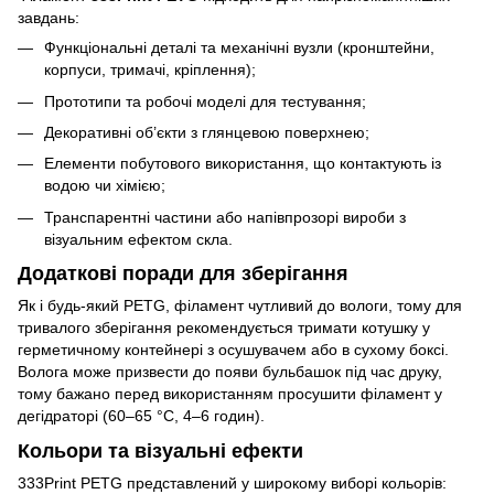
завдань:
Функціональні деталі та механічні вузли (кронштейни,
корпуси, тримачі, кріплення);
Прототипи та робочі моделі для тестування;
Декоративні об’єкти з глянцевою поверхнею;
Елементи побутового використання, що контактують із
водою чи хімією;
Транспарентні частини або напівпрозорі вироби з
візуальним ефектом скла.
Додаткові поради для зберігання
Як і будь-який PETG, філамент чутливий до вологи, тому для
тривалого зберігання рекомендується тримати котушку у
герметичному контейнері з осушувачем або в сухому боксі.
Волога може призвести до появи бульбашок під час друку,
тому бажано перед використанням просушити філамент у
дегідраторі (60–65 °C, 4–6 годин).
Кольори та візуальні ефекти
333Print PETG представлений у широкому виборі кольорів: