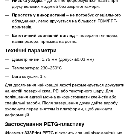
Низька усадка
– деталі не деформуються навіть при
друку великих моделей без закритої камери.
Простота у використанні
– не потребує спеціального
обладнання, легко друкується на більшості FDM/FFF-
принтерів.
Естетичний зовнішній вигляд
– поверхня глянцева,
напівпрозора, приємна на дотик.
Технічні параметри
Діаметр нитки: 1,75 мм (допуск ±0,03 мм)
Температура: 230–250°C
Вага котушки: 1 кг
Для досягнення найкращої якості рекомендується друкувати
на чистій поверхні скла, PEI або текстурного шару. Для
поліпшення адгезії можна використовувати клей-стік або
спеціальні засоби. Після завершення друку дайте виробу
охолонути перед зняттям із платформи, щоб уникнути
деформацій.
Застосування PETG-пластику
Філамент
333Print PETG
підходить для найрізноманітніших