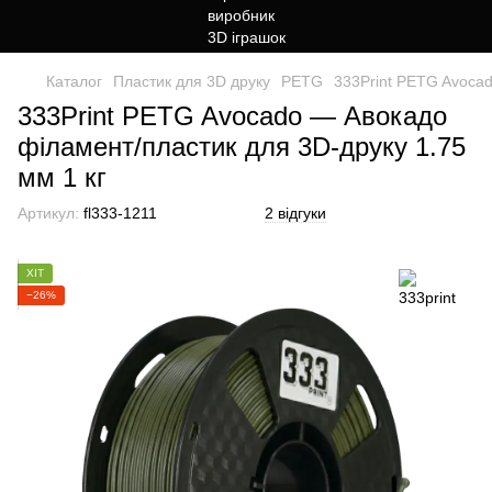
Каталог
Пластик для 3D друку
PETG
333Print PETG Avocad
333Print PETG Avocado — Авокадо
філамент/пластик для 3D-друку 1.75
мм 1 кг
Артикул:
fl333-1211
2 відгуки
ХІТ
−26%