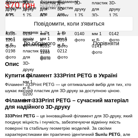
370 грн
500 грн
Повідомити, коли з'явиться
До обраного
Порівняти
Опис
Купити філамент 333Print PETG в Україні
Філамент 333Print PETG — це оптимальний вибір для тих, хто
шукає якісний пластик для 3D-друку за доступною ціною.
Філамент 333Print PETG – сучасний матеріал
для надійного 3D-друку
333Print PETG
– це інноваційний філамент для 3D-друку, який
поєднує міцність і гнучкість, забезпечуючи відмінну якість
поверхні та стабільну геометрію моделей. За своїми
характеристиками він практично ідентичний
Sunlu PETG
, але