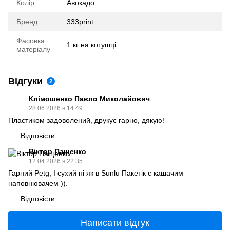
Колір
Авокадо
Бренд
333print
Фасовка
1 кг на котушці
матеріалу
Відгуки
2
Клімошенко Павло Миколайович
28.06.2026 в 14:49
Пластиком задоволений, друкує гарно, дякую!
Відповісти
Віктор Пащенко
12.04.2026 в 22:35
Гарний Petg, І сухий ні як в Sunlu Пакетік с кашачим
наповнювачем )).
Відповісти
Написати відгук