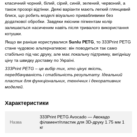
класичний чорний, білий, сірий, синій, зелений, червоний, а
також прозорі відтінки. Деякі варіанти мають легкий глянцевий
блиск, що робить моделі візуально привабливими без
додаткової обробки. Завдяки якісним пігментам колір
залишається насиченим навіть після тривалого використання
котушки.
Якщо ви раніше користувалися
Sunlu PETG
, то 333Print PETG
стане чудовою альтернативою: він поводиться так само
стабільно під час друку, але має локальну підтримку, вигіднішу
ціну та швидку доставку по Україні.
333Print PETG – це вибір тих, хто цінує якість,
передбачуваність і стабільність результату. Ідеальний
пластик для функціональних, технічних і декоративних
моделей.
Характеристики
333Print PETG Avocado — Авокадо
Назва
філамент/пластик для 3D-друку 1.75 мм 1
кг