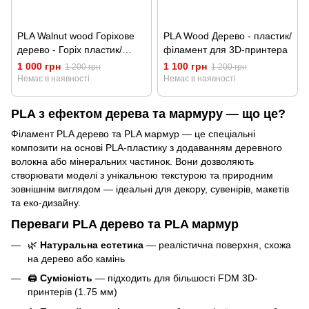
PLA Walnut wood Горіхове
PLA Wood Дерево - пластик/
дерево - Горіх пластик/
філамент для 3D-принтера
філамент для 3D-принтера
1 000 грн
1 100 грн
1 200 грн
1 200 грн
Немає в наявності
Немає в наявності
PLA з ефектом дерева та мармуру — що це?
Філамент PLA дерево та PLA мармур — це спеціальні
композити на основі PLA-пластику з додаванням деревного
волокна або мінеральних частинок. Вони дозволяють
створювати моделі з унікальною текстурою та природним
зовнішнім виглядом — ідеальні для декору, сувенірів, макетів
та еко-дизайну.
Переваги PLA дерево та PLA мармур
🌿
Натуральна естетика
— реалістична поверхня, схожа
на дерево або камінь
🖨️
Сумісність
— підходить для більшості FDM 3D-
принтерів (1.75 мм)