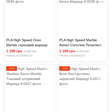
PLA High Speed Oreo
PLA High Speed Marble
Marble горіховий мармур
Ashen Concrete Попелястий
бетон Мармур
1 100 грн
1 100 грн
1 250 грн
1 250 грн
Немає в наявності
Немає в наявності
−12%
−12%