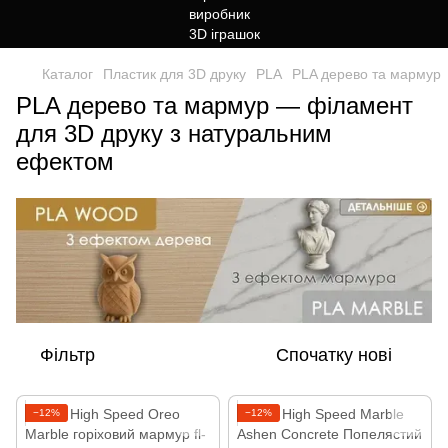
Каталог
Пластик для 3D друку
PLA
PLA дерево та мармур
PLA дерево та мармур — філамент
для 3D друку з натуральним
ефектом
Фільтр
Спочатку нові
−12%
−12%