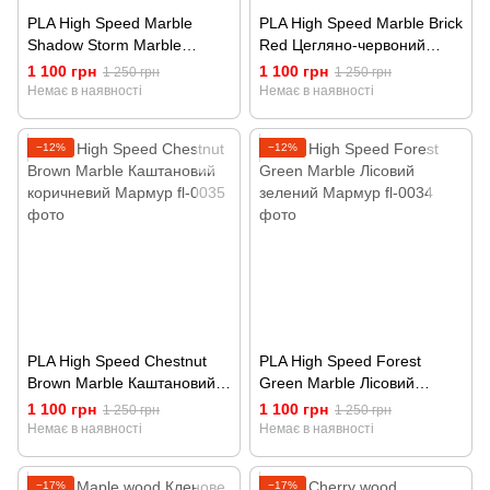
PLA High Speed Marble
PLA High Speed Marble Brick
Shadow Storm Marble
Red Цегляно-червоний
Тіньовий штормовий
Мармур
1 100 грн
1 100 грн
1 250 грн
1 250 грн
Мармур
Немає в наявності
Немає в наявності
−12%
−12%
PLA High Speed Chestnut
PLA High Speed Forest
Brown Marble Каштановий
Green Marble Лісовий
коричневий Мармур
зелений Мармур
1 100 грн
1 100 грн
1 250 грн
1 250 грн
Немає в наявності
Немає в наявності
−17%
−17%