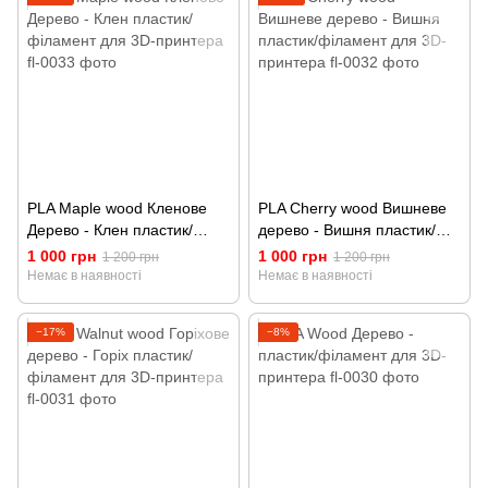
PLA Maple wood Кленове
PLA Cherry wood Вишневе
Дерево - Клен пластик/
дерево - Вишня пластик/
філамент для 3D-принтера
філамент для 3D-принтера
1 000 грн
1 000 грн
1 200 грн
1 200 грн
Немає в наявності
Немає в наявності
−17%
−8%