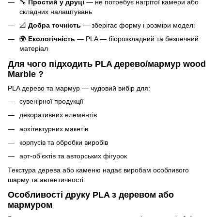
🔧
Простий у друці
— не потребує нагрітої камери або
складних налаштувань
📐
Добра точність
— зберігає форму і розміри моделі
🌍
Екологічність
— PLA — біорозкладний та безпечний
матеріал
Для чого підходить PLA дерево/мармур wood
Marble ?
PLA дерево та мармур — чудовий вибір для:
сувенірної продукції
декоративних елементів
архітектурних макетів
корпусів та обробки виробів
арт-об’єктів та авторських фігурок
Текстура дерева або каменю надає виробам особливого
шарму та автентичності.
Особливості друку PLA з деревом або
мармуром