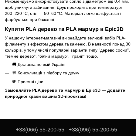
Рекомендуємо використовувати сопло з діаметром від 0.4 мм,
щоб уникнути забивання. Друк проходить при температурі
200–220 °C, стіл — 50–60 °C. Матеріал легко шліфується і
фарбується при бажанні.
Купити PLA дерево та PLA мармур в Epic3D
У нашому інтернет-магазині ви знайдете великий вибір PLA-
філаменту з ефектом дерева та каменю. В наявності понад 30
кольорів, у тому числі популярні варіанти типу "дерево сосни",
"темне дерево", "білий мармур", "граніт" тощо.
🚚 Доставка по всій Україні
💬 Консультації з підбору та друку
💸 Приємні ціни
Замовляйте PLA дерево та мармур в Epic3D — додайте
природної краси вашим 3D-проєктам!
+38(066) 55-200-55
+38(096) 55-200-55