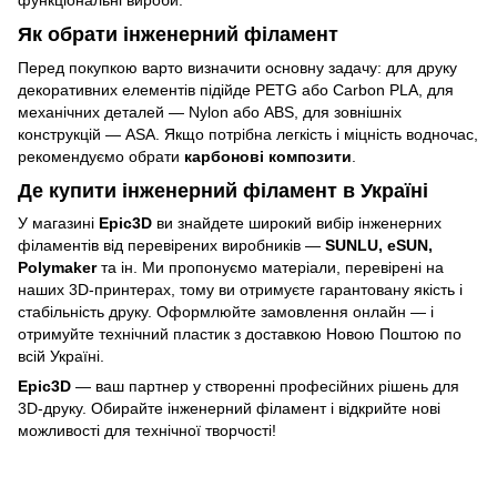
функціональні вироби.
Як обрати інженерний філамент
Перед покупкою варто визначити основну задачу: для друку
декоративних елементів підійде PETG або Carbon PLA, для
механічних деталей — Nylon або ABS, для зовнішніх
конструкцій — ASA. Якщо потрібна легкість і міцність водночас,
рекомендуємо обрати
карбонові композити
.
Де купити інженерний філамент в Україні
У магазині
Epic3D
ви знайдете широкий вибір інженерних
філаментів від перевірених виробників —
SUNLU, eSUN,
Polymaker
та ін. Ми пропонуємо матеріали, перевірені на
наших 3D-принтерах, тому ви отримуєте гарантовану якість і
стабільність друку. Оформлюйте замовлення онлайн — і
отримуйте технічний пластик з доставкою Новою Поштою по
всій Україні.
Epic3D
— ваш партнер у створенні професійних рішень для
3D-друку. Обирайте інженерний філамент і відкрийте нові
можливості для технічної творчості!