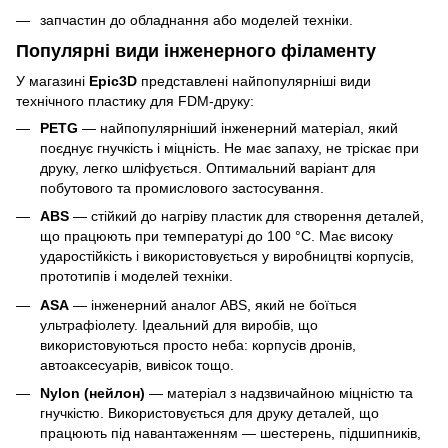
запчастин до обладнання або моделей техніки.
Популярні види інженерного філаменту
У магазині
Epic3D
представлені найпопулярніші види
технічного пластику для FDM-друку:
PETG
— найпопулярніший інженерний матеріал, який
поєднує гнучкість і міцність. Не має запаху, не тріскає при
друку, легко шліфується. Оптимальний варіант для
побутового та промислового застосування.
ABS
— стійкий до нагріву пластик для створення деталей,
що працюють при температурі до 100 °C. Має високу
ударостійкість і використовується у виробництві корпусів,
прототипів і моделей техніки.
ASA
— інженерний аналог ABS, який не боїться
ультрафіолету. Ідеальний для виробів, що
використовуються просто неба: корпусів дронів,
автоаксесуарів, вивісок тощо.
Nylon (нейлон)
— матеріал з надзвичайною міцністю та
гнучкістю. Використовується для друку деталей, що
працюють під навантаженням — шестерень, підшипників,