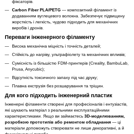
фіксаторів.
Carbon Fiber PLA/PETG
— композитний філамент із
додаванням вуглецевого волокна. Забезпечує підвищену
жорсткість і легкість, чудово підходить для механічних
виробів і дронів.
Переваги інженерного філаменту
Висока механічна міцність і точність деталей;
Стійкість до нагріву, ультрафіолету та механічних впливів;
Сумісність із більшістю FDM-принтерів (Creality, BambuLab,
Prusa, Anycubic);
Відсутність токсичного запаху під час друку;
Плавна екструзія без розшарування та тріщин.
Для кого підходить інженерний пластик
Інженерні філаменти створені для професіоналів і ентузіастів,
які шукають матеріал з реальними експлуатаційними
характеристиками. Якщо ви займаєтесь
3D-моделюванням,
розробкою прототипів або ремонтом обладнання
— ці
матеріали допоможуть створювати не лише декоративні, а й