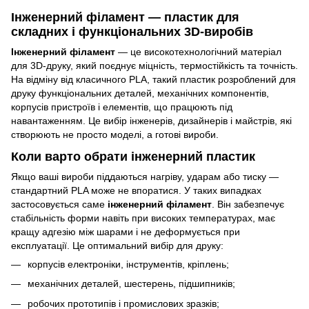
Інженерний філамент — пластик для
складних і функціональних 3D-виробів
Інженерний філамент
— це високотехнологічний матеріал
для 3D-друку, який поєднує міцність, термостійкість та точність.
На відміну від класичного PLA, такий пластик розроблений для
друку функціональних деталей, механічних компонентів,
корпусів пристроїв і елементів, що працюють під
навантаженням. Це вибір інженерів, дизайнерів і майстрів, які
створюють не просто моделі, а готові вироби.
Коли варто обрати інженерний пластик
Якщо ваші вироби піддаються нагріву, ударам або тиску —
стандартний PLA може не впоратися. У таких випадках
застосовується саме
інженерний філамент
. Він забезпечує
стабільність форми навіть при високих температурах, має
кращу адгезію між шарами і не деформується при
експлуатації. Це оптимальний вибір для друку:
корпусів електроніки, інструментів, кріплень;
механічних деталей, шестерень, підшипників;
робочих прототипів і промислових зразків;