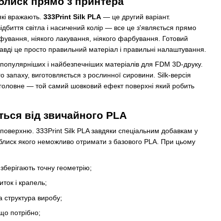
 блиск прямо з принтера
які вражають.
333Print Silk PLA
— це другий варіант.
дбиття світла і насичений колір — все це з'являється прямо
іфування, ніякого лакування, ніякого фарбування. Готовий
равді це просто правильний матеріал і правильні налаштування.
йпопулярніших і найбезпечніших матеріалів для FDM 3D-друку.
 запаху, виготовляється з рослинної сировини. Silk-версія
х головне — той самий шовковий ефект поверхні який робить
ється від звичайного PLA
поверхню. 333Print Silk PLA завдяки спеціальним добавкам у
лиск якого неможливо отримати з базового PLA. При цьому
зберігають точну геометрію;
иток і крапель;
 структура виробу;
що потрібно;