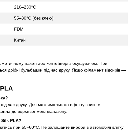
210–230°C
55–80°C (без клею)
FDM
Китай
ерметичному пакеті або контейнері з осушувачем. При
ться дрібні бульбашки під час друку. Якщо філамент відсирів —
 PLA
ску?
під час друку. Для максимального ефекту знизьте
опла до верхньої межі діапазону.
 Silk PLA?
ватись при 55–60°C. Не залишайте вироби в автомобілі влітку