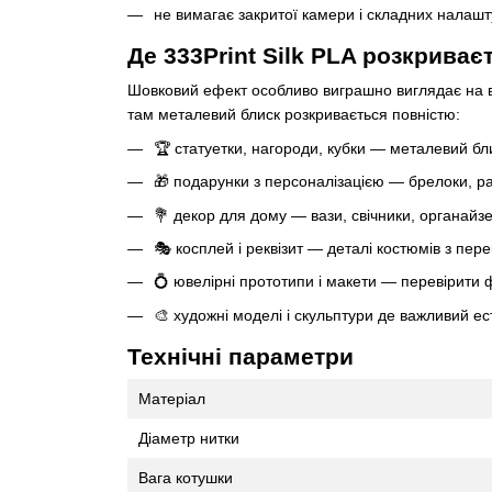
не вимагає закритої камери і складних налашт
Де 333Print Silk PLA розкрива
Шовковий ефект особливо виграшно виглядає на
там металевий блиск розкривається повністю:
🏆 статуетки, нагороди, кубки — металевий бл
🎁 подарунки з персоналізацією — брелоки, ра
💐 декор для дому — вази, свічники, органайз
🎭 косплей і реквізит — деталі костюмів з пе
💍 ювелірні прототипи і макети — перевірити
🎨 художні моделі і скульптури де важливий ес
Технічні параметри
Матеріал
Діаметр нитки
Вага котушки