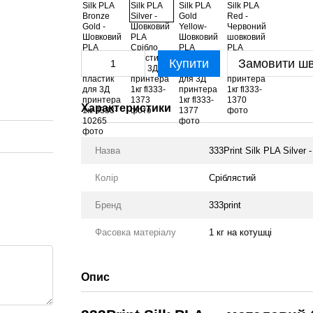
Купити
Замовити ш
Характеристики
Назва
333Print Silk PLA Silve
Колір
Сріблястий
Бренд
333print
Фасовка матеріалу
1 кг на котушці
Опис