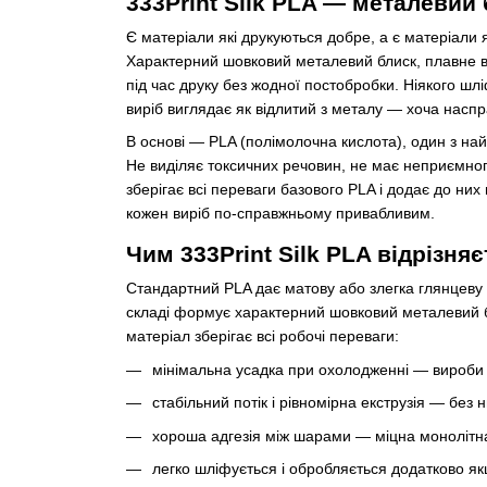
333Print Silk PLA — металевий
Є матеріали які друкуються добре, а є матеріали 
Характерний шовковий металевий блиск, плавне ві
під час друку без жодної постобробки. Ніякого шл
виріб виглядає як відлитий з металу — хоча насп
В основі — PLA (полімолочна кислота), один з на
Не виділяє токсичних речовин, не має неприємного
зберігає всі переваги базового PLA і додає до ни
кожен виріб по-справжньому привабливим.
Чим 333Print Silk PLA відрізня
Стандартний PLA дає матову або злегка глянцеву 
складі формує характерний шовковий металевий б
матеріал зберігає всі робочі переваги:
мінімальна усадка при охолодженні — вироби 
стабільний потік і рівномірна екструзія — без н
хороша адгезія між шарами — міцна монолітна
легко шліфується і обробляється додатково як