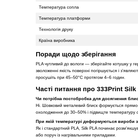
Температура сопла
Температура платформи
Технологія друку
Країна виробника
Поради щодо зберігання
PLA чутливий до вологи — зберігайте котушку у г
зволоженні якість поверхні погіршується і з'являю
просушіть при 45–50°C протягом 4–6 годин.
Часті питання про 333Print Silk
Чи потрібна постобробка для досягнення бли
Ні. Шовковий металевий блиск формується прямо 
охолодження до 30–50% і підвищте температуру с
При якій температурі деформуються вироби з
Як і стандартний PLA, Silk PLA починає розм'якшу
або поруч із нагрівальними приладами.