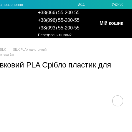
Вхід
Укр
Рус
та повернення
+38(066) 55-200-55
+38(096) 55-200-55
Мій кошик
+38(093) 55-200-55
Передзвонити вам?
SILK
SILK PLA+ однотонний
интера 1кг
Шовковий PLA Срібло пластик для