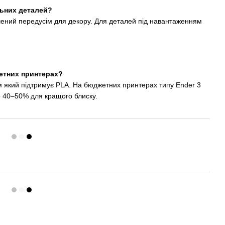
льних деталей?
чений передусім для декору. Для деталей під навантаженням
жетних принтерах?
м який підтримує PLA. На бюджетних принтерах типу Ender 3
о 40–50% для кращого блиску.