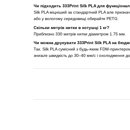
Чи підходить 333Print Silk PLA для функціона
Silk PLA міцніший за стандартний PLA але призна
або у вологому середовищі обирайте PETG.
Скільки метрів нитки в котушці 1 кг?
Приблизно 330 метрів нитки діаметром 1.75 мм.
Чи можна друкувати 333Print Silk PLA на бюд
Так. Silk PLA сумісний з будь-яким FDM-принтеро
знизьте швидкість до 30–40 мм/с і охолодження д