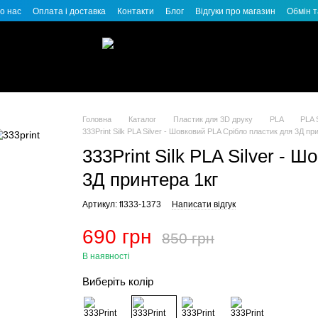
о нас
Оплата і доставка
Контакти
Блог
Відгуки про магазин
Обмін 
Головна
Каталог
Пластик для 3D друку
PLA
PLA 
333Print Silk PLA Silver - Шовковий PLA Срібло пластик для 3Д пр
333Print Silk PLA Silver - 
3Д принтера 1кг
Артикул: fl333-1373
Написати відгук
690 грн
850 грн
В наявності
Виберіть колір