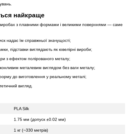
увань.
ється найкраще
 виробах з плавними формами і великими поверхнями — саме
иск надає їм справжньої значущості;
мки, підставки виглядають як ювелірні вироби;
ери з ефектом полірованого металу;
реконливим металевим виглядом без ваги металу;
 форму до виготовлення у реальному металі;
тетичний вигляд.
PLA Silk
1.75 мм (допуск ±0.02 мм)
1 кг (~330 метрів)