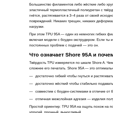
Большинство филаментов либо жёсткие либо хру
эластичный термопластичный полиуретан с твёрд
гнётся, растягивается в 3–4 раза от своей исход
повреждений. Никаких трещин, никаких деформац
нагрузки.
При этом TPU 95A — один из немногих гибких ф
включая модели с боуден-экструдером. Если ты 
постоянных проблем с подачей — это он.
Что означает Shore 95A и поче
Твёрдость TPU измеряется по шкале Shore A. Чем
сложнее его печатать. Shore 95A — это оптималь
достаточно гибкий чтобы гнуться и растягиват
достаточно жёсткий чтобы стабильно подавать
совместим с боуден-системами в отличие от б
отличная межслойная адгезия — изделия пол
Простой ориентир: TPU 95A на ощупь похож на п
упругий, прочный, выносливый.