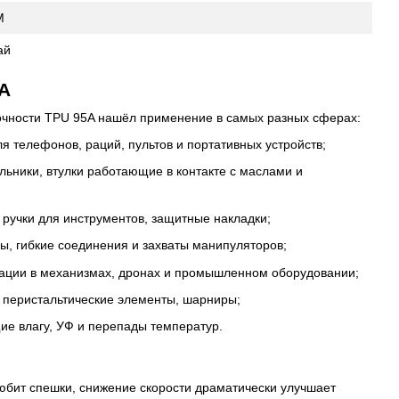
M
ай
5A
очности TPU 95A нашёл применение в самых разных сферах:
 телефонов, раций, пультов и портативных устройств;
ьники, втулки работающие в контакте с маслами и
ручки для инструментов, защитные накладки;
ы, гибкие соединения и захваты манипуляторов;
ации в механизмах, дронах и промышленном оборудовании;
 перистальтические элементы, шарниры;
е влагу, УФ и перепады температур.
юбит спешки, снижение скорости драматически улучшает