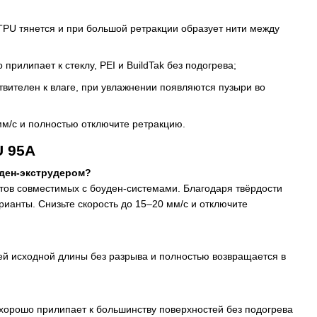
PU тянется и при большой ретракции образует нити между
илипает к стеклу, PEI и BuildTak без подогрева;
вителен к влаге, при увлажнении появляются пузыри во
мм/с и полностью отключите ретракцию.
U 95A
уден-экструдером?
тов совместимых с боуден-системами. Благодаря твёрдости
рианты. Снизьте скорость до 15–20 мм/с и отключите
воей исходной длины без разрыва и полностью возвращается в
 хорошо прилипает к большинству поверхностей без подогрева