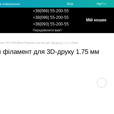
Вхід
Укр
Рус
та повернення
+38(066) 55-200-55
+38(096) 55-200-55
Мій кошик
+38(093) 55-200-55
Передзвонити вам?
rint TPU 95A Black/Чорний пластик для 3Д друку 1 кг 1,75мм
й філамент для 3D-друку 1.75 мм