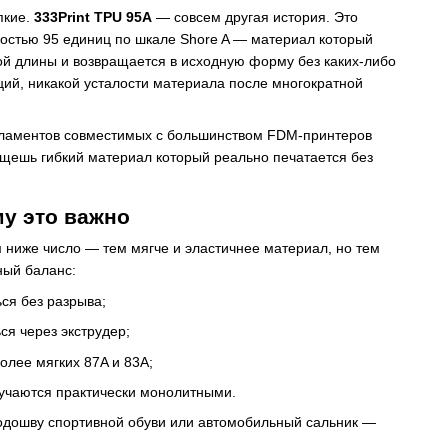
пкие.
333Print TPU 95A
— совсем другая история. Это
остью 95 единиц по шкале Shore A — материал который
ной длины и возвращается в исходную форму без каких-либо
ий, никакой усталости материала после многократной
иламентов совместимых с большинством FDM-принтеров
ищешь гибкий материал который реально печатается без
му это важно
 ниже число — тем мягче и эластичнее материал, но тем
ный баланс:
ься без разрыва;
ся через экструдер;
олее мягких 87A и 83A;
учаются практически монолитными.
одошву спортивной обуви или автомобильный сальник —