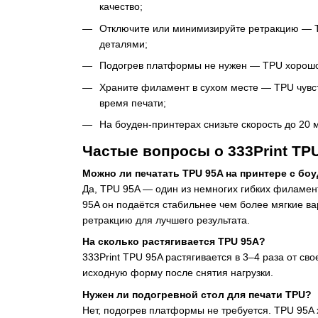
качество;
Отключите или минимизируйте ретракцию — T
деталями;
Подогрев платформы не нужен — TPU хорошо пр
Храните филамент в сухом месте — TPU чувст
время печати;
На боуден-принтерах снизьте скорость до 20 
Частые вопросы о 333Print TP
Можно ли печатать TPU 95A на принтере с бо
Да, TPU 95A — один из немногих гибких филамен
95A он подаётся стабильнее чем более мягкие ва
ретракцию для лучшего результата.
На сколько растягивается TPU 95A?
333Print TPU 95A растягивается в 3–4 раза от с
исходную форму после снятия нагрузки.
Нужен ли подогревной стол для печати TPU?
Нет, подогрев платформы не требуется. TPU 95A