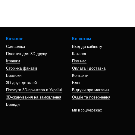
Каталог
Клієнтам
Символіка
Вхід до кабінету
Пластик для 3D друку
Каталог
Іграшки
Про нас
Сторінка фанатів
Оплата і доставка
Брелоки
Контакти
3D друк деталей
Блог
Послуги 3D-принтера в Україні
Відгуки про магазин
3D-сканування на замовлення
Обмін та повернення
Бренди
Ми в соцмережах