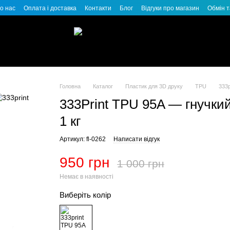
о нас
Оплата і доставка
Контакти
Блог
Відгуки про магазин
Обмін 
Головна
Каталог
Пластик для 3D друку
TPU
333p
333Print TPU 95A — гнучки
1 кг
Артикул: fl-0262
Написати відгук
950 грн
1 000 грн
Немає в наявності
Виберіть колір