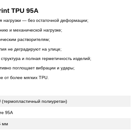
int TPU 95A
я нагрузки — без остаточной деформации;
нию и механической нагрузке;
мическим растворителям;
лия не деградируют на улице;
труктура и полная герметичность изделий;
вно поглощает вибрации и удары;
е от более мягких TPU.
 (термопластичный полиуретан)
re 95A
5 мм