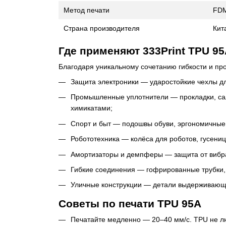
Метод печати
FD
Страна производителя
Кит
Где применяют 333Print TPU 9
Благодаря уникальному сочетанию гибкости и пр
Защита электроники — ударостойкие чехлы для
Промышленные уплотнители — прокладки, сал
химикатами;
Спорт и быт — подошвы обуви, эргономичные 
Робототехника — колёса для роботов, гусениц
Амортизаторы и демпферы — защита от вибр
Гибкие соединения — гофрированные трубки,
Уличные конструкции — детали выдерживающи
Советы по печати TPU 95A
Печатайте медленно — 20–40 мм/с. TPU не л