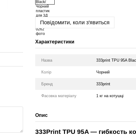
Повідомити, коли з'явиться
Характеристики
Назва
333print TPU 95A Bla
Колір
Чорний
Бренд
333print
Фасовка матеріалу
1 кг на котушці
Опис
333Print TPU 95A — гибкость к