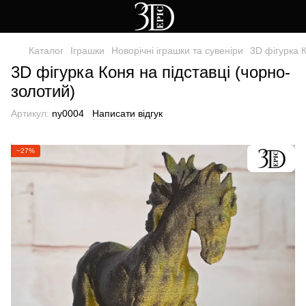
Каталог
Іграшки
Новорічні іграшки та сувеніри
3D фігурка К
3D фігурка Коня на підставці (чорно-
золотий)
Артикул:
ny0004
Написати відгук
−27%