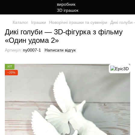
Каталог
Іграшки
Новорічні іграшки та сувеніри
Дикі голуби
Дикі голуби — 3D-фігурка з фільму
«Один удома 2»
Артикул:
ny0007-1
Написати відгук
ХІТ
−20%