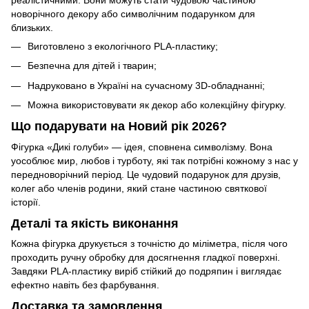
новорічного декору або символічним подарунком для
близьких.
Виготовлено з екологічного PLA-пластику;
Безпечна для дітей і тварин;
Надруковано в Україні на сучасному 3D-обладнанні;
Можна використовувати як декор або колекційну фігурку.
Що подарувати на Новий рік 2026?
Фігурка «Дикі голуби» — ідея, сповнена символізму. Вона
уособлює мир, любов і турботу, які так потрібні кожному з нас у
передноворічний період. Це чудовий подарунок для друзів,
колег або членів родини, який стане частиною святкової
історії.
Деталі та якість виконання
Кожна фігурка друкується з точністю до міліметра, після чого
проходить ручну обробку для досягнення гладкої поверхні.
Завдяки PLA-пластику виріб стійкий до подряпин і виглядає
ефектно навіть без фарбування.
Доставка та замовлення