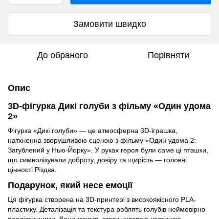
Замовити швидко
До обраного
Порівняти
Опис
3D-фігурка Дикі голуби з фільму «Один удома
2»
Фігурка «Дикі голуби» — це атмосферна 3D-іграшка,
натхненна зворушливою сценою з фільму «Один удома 2:
Загублений у Нью-Йорку». У руках героя були саме ці пташки,
що символізували доброту, довіру та щирість — головні
цінності Різдва.
Подарунок, який несе емоції
Ця фігурка створена на 3D-принтері з високоякісного PLA-
пластику. Деталізація та текстура роблять голубів неймовірно
реалістичними. Вони можуть стати чудовою частиною