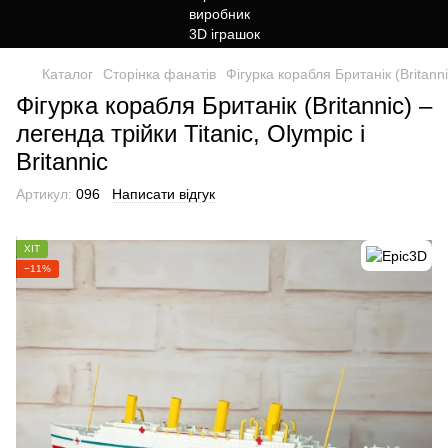
Каталог
Сторінка фанатів
Фігурка корабля Британік (Britann
Фігурка корабля Британік (Britannic) –
легенда трійки Titanic, Olympic і
Britannic
Артикул:
096
Написати відгук
ХІТ
−11%