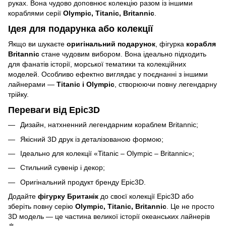
руках. Вона чудово доповнює колекцію разом із іншими
кораблями серії
Olympic, Titanic, Britannic
.
Ідея для подарунка або колекції
Якщо ви шукаєте
оригінальний подарунок
, фігурка
корабля
Britannic
стане чудовим вибором. Вона ідеально підходить
для фанатів історії, морської тематики та колекційних
моделей. Особливо ефектно виглядає у поєднанні з іншими
лайнерами —
Titanic і Olympic
, створюючи повну легендарну
трійку.
Переваги від Epic3D
Дизайн, натхненний легендарним кораблем Britannic;
Якісний 3D друк із деталізованою формою;
Ідеально для колекції «Titanic – Olympic – Britannic»;
Стильний сувенір і декор;
Оригінальний продукт бренду Epic3D.
Додайте
фігурку Британік
до своєї колекції Epic3D або
зберіть повну серію
Olympic, Titanic, Britannic
. Це не просто
3D модель — це частина великої історії океанських лайнерів