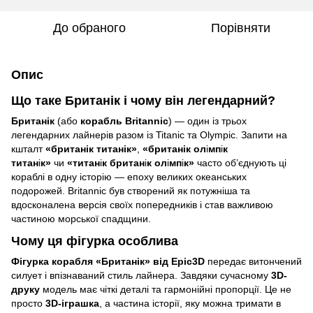
До обраного
Порівняти
Опис
Що таке Британік і чому він легендарний?
Британік
(або
корабль Britannic
) — один із трьох
легендарних лайнерів разом із Titanic та Olympic.
Запити на
кшталт
«британік титанік»
,
«британік ол
і
мп
і
к
титан
і
к»
чи
«титан
і
к британ
і
к ол
і
мп
і
к»
часто об’єднують ці
кораблі в одну історію — епоху великих океанських
подорожей.
Britannic був створений як потужніша та
вдосконалена версія своїх попередників і став важливою
частиною морської спадщини.
Чому ця фігурка особлива
Фігурка корабля «Британік» від Epic3D
передає витончений
силует і впізнаваний стиль лайнера. Завдяки сучасному
3D-
друку
модель має чіткі деталі та гармонійні пропорції. Це не
просто
3D-іграшка
, а частина історії, яку можна тримати в