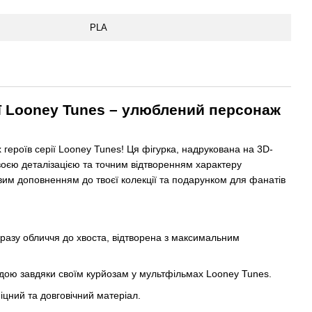
PLA
рії Looney Tunes – улюблений персонаж
 героїв серії Looney Tunes! Ця фігурка, надрукована на 3D-
своєю деталізацією та точним відтворенням характеру
им доповненням до твоєї колекції та подарунком для фанатів
иразу обличчя до хвоста, відтворена з максимальним
ндою завдяки своїм курйозам у мультфільмах Looney Tunes.
іцний та довговічний матеріал.