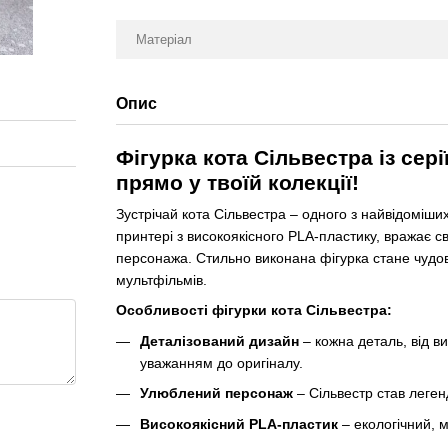
Матеріал
Опис
Фігурка кота Сільвестра із се
прямо у твоїй колекції!
Зустрічай кота Сільвестра – одного з найвідоміших
принтері з високоякісного PLA-пластику, вражає 
персонажа. Стильно виконана фігурка стане чудов
мультфільмів.
Особливості фігурки кота Сільвестра:
Деталізований дизайн
– кожна деталь, від в
уважанням до оригіналу.
Улюблений персонаж
– Сільвестр став леге
Високоякісний PLA-пластик
– екологічний, м