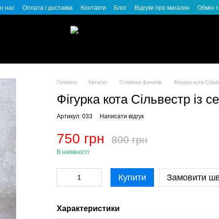
о нас
Оплата і доставка
Контакти
Блог
Відгуки про магазин
Обмін 
Головна
Каталог
Сторінка фанатів
Фігурка кота Сільв
Фігурка кота Сільвестр із с
Артикул: 033
Написати відгук
750 грн
800 грн
В наявності
Купити
Замовити ш
Характеристики