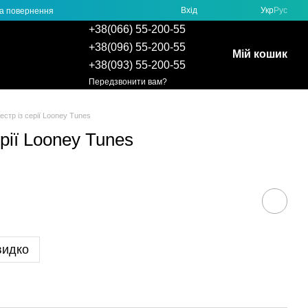
Вхід
Укр
Рус
та повернення
+38(066) 55-200-55
+38(096) 55-200-55
Мій кошик
+38(093) 55-200-55
Передзвонити вам?
естр із серії Looney Tunes
ерії Looney Tunes
видко