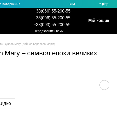
Вхід
Укр
Рус
та повернення
+38(066) 55-200-55
+38(096) 55-200-55
Мій кошик
+38(093) 55-200-55
Передзвонити вам?
RMS Queen Mary (Лайнер Королева Марія)
 Mary – символ епохи великих
видко