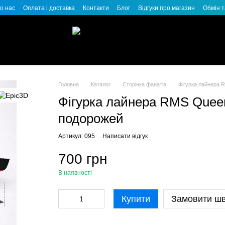
о нас
Оплата і доставка
Контакти
Блог
Відгуки про магазин
Обмін 
Головна
Каталог
Сторінка фанатів
Фігурка лайнера 
Фігурка лайнера RMS Queen
подорожей
Артикул: 095
Написати відгук
700 грн
В наявності
Купити
Замовити ш