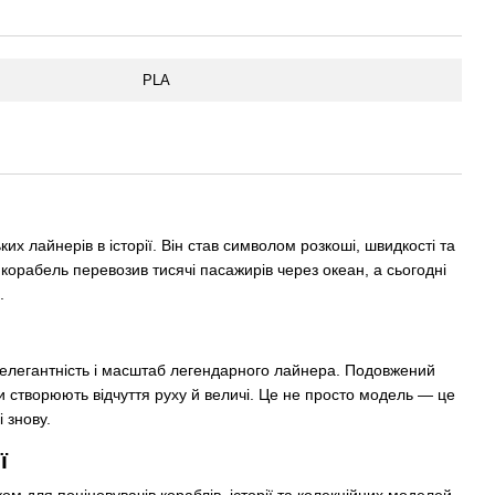
PLA
их лайнерів в історії. Він став символом розкоші, швидкості та
орабель перевозив тисячі пасажирів через океан, а сьогодні
.
 елегантність і масштаб легендарного лайнера. Подовжений
и створюють відчуття руху й величі. Це не просто модель — це
 знову.
ї