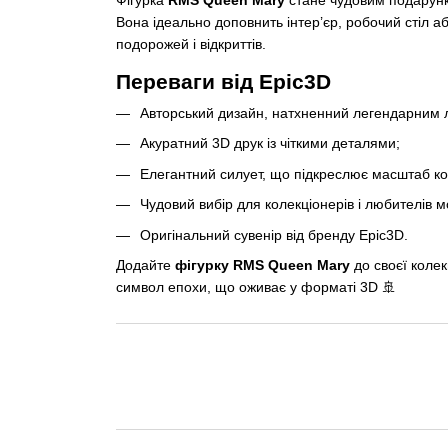
Фігурка
RMS Queen Mary
стане чудовим подарунко
Вона ідеально доповнить інтер’єр, робочий стіл 
подорожей і відкриттів.
Переваги від Epic3D
Авторський дизайн, натхненний легендарним 
Акуратний 3D друк із чіткими деталями;
Елегантний силует, що підкреслює масштаб ко
Чудовий вибір для колекціонерів і любителів м
Оригінальний сувенір від бренду Epic3D.
Додайте
фігурку RMS Queen Mary
до своєї колек
символ епохи, що оживає у форматі 3D 🚢