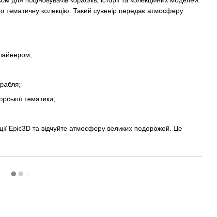
м для поціновувачів кораблів, історії та колекційних моделей.
або тематичну колекцію. Такий сувенір передає атмосферу
лайнером;
рабля;
орської тематики;
ції Epic3D та відчуйте атмосферу великих подорожей. Це