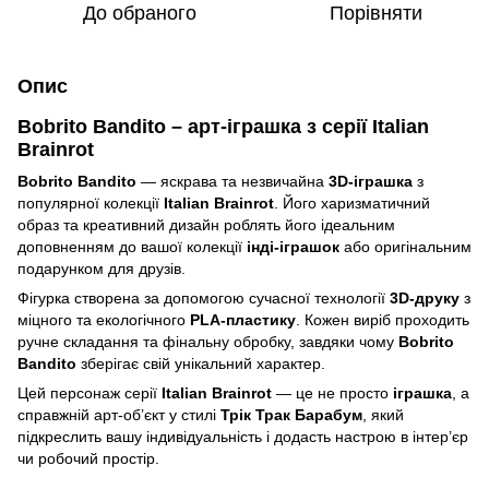
До обраного
Порівняти
Опис
Bobrito Bandito – арт-іграшка з серії Italian
Brainrot
Bobrito Bandito
— яскрава та незвичайна
3D-іграшка
з
популярної колекції
Italian Brainrot
. Його харизматичний
образ та креативний дизайн роблять його ідеальним
доповненням до вашої колекції
інді-іграшок
або оригінальним
подарунком для друзів.
Фігурка створена за допомогою сучасної технології
3D-друку
з
міцного та екологічного
PLA-пластику
. Кожен виріб проходить
ручне складання та фінальну обробку, завдяки чому
Bobrito
Bandito
зберігає свій унікальний характер.
Цей персонаж серії
Italian Brainrot
— це не просто
іграшка
, а
справжній арт-об’єкт у стилі
Трік Трак Барабум
, який
підкреслить вашу індивідуальність і додасть настрою в інтер’єр
чи робочий простір.