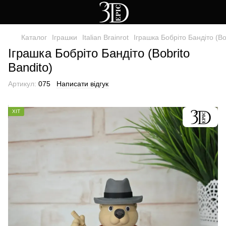
Каталог
Іграшки
Italian Brainrot
Іграшка Бобріто Бандіто (Bo
Іграшка Бобріто Бандіто (Bobrito
Bandito)
Артикул:
075
Написати відгук
ХІТ