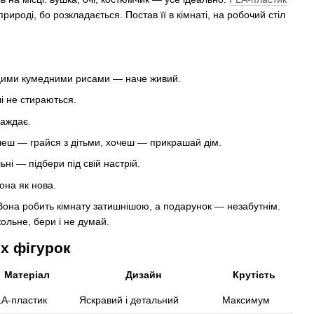
природі, бо розкладається. Постав її в кімнаті, на робочий стіл
з цими кумедними рисами — наче живий.
і не стираються.
раждає.
чеш — грайся з дітьми, хочеш — прикрашай дім.
льні — підбери під свій настрій.
она як нова.
она робить кімнату затишнішою, а подарунок — незабутнім.
льне, бери і не думай.
их фігурок
Матеріал
Дизайн
Крутість
A-пластик
Яскравий і детальний
Максимум