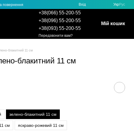
Вхід
Укр
Рус
та повернення
+38(066) 55-200-55
+38(096) 55-200-55
Мій кошик
+38(093) 55-200-55
Передзвонити вам?
елено-блакитний 11 см
лено-блакитний 11 см
й
зелено-блакитний 11 см
11 см
яскраво-рожевий 11 см