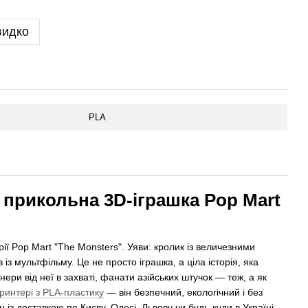
видко
PLA
 прикольна 3D-іграшка Pop Mart
ії Pop Mart "The Monsters". Уяви: кролик із величезними
з мультфільму. Це не просто іграшка, а ціла історія, яка
ери від неї в захваті, фанати азійських штучок — теж, а як
ринтері з PLA-пластику
— він безпечний, екологічний і без
 із доставкою по Києву, Одесі, Львову чи будь-куди в Україні.