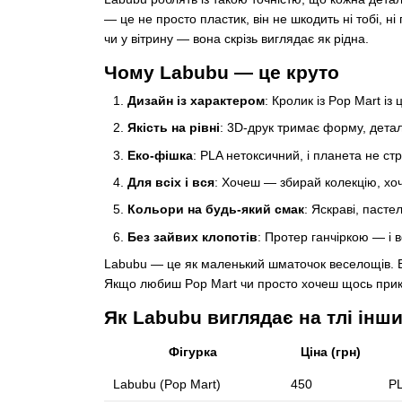
— це не просто пластик, він не шкодить ні тобі, ні 
чи у вітрину — вона скрізь виглядає як рідна.
Чому Labubu — це круто
Дизайн із характером
: Кролик із Pop Mart і
Якість на рівні
: 3D-друк тримає форму, детал
Еко-фішка
: PLA нетоксичний, і планета не ст
Для всіх і вся
: Хочеш — збирай колекцію, хо
Кольори на будь-який смак
: Яскраві, пасте
Без зайвих клопотів
: Протер ганчіркою — і в
Labubu — це як маленький шматочок веселощів. В
Якщо любиш Pop Mart чи просто хочеш щось прико
Як Labubu виглядає на тлі інш
Фігурка
Ціна (грн)
Labubu (Pop Mart)
450
PL