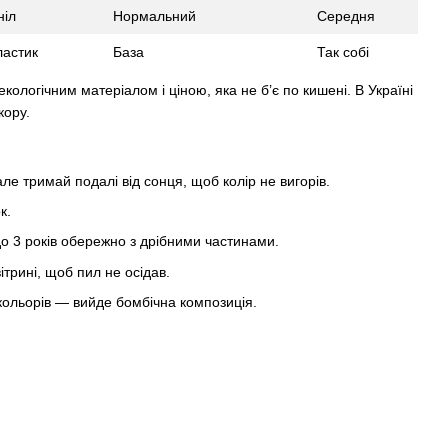
ніл
Нормальний
Середня
астик
База
Так собі
кологічним матеріалом і ціною, яка не б’є по кишені. В Україні
кору.
 але тримай подалі від сонця, щоб колір не вигорів.
к.
до 3 років обережно з дрібними частинами.
вітрині, щоб пил не осідав.
х кольорів — вийде бомбічна композиція.