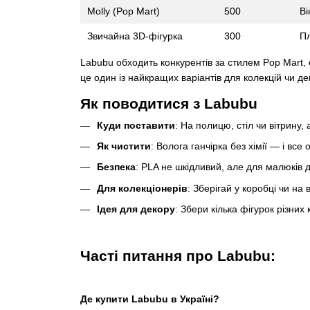
Molly (Pop Mart)
500
Ві
Звичайна 3D-фігурка
300
Пл
Labubu обходить конкурентів за стилем Pop Mart, е
це один із найкращих варіантів для колекцій чи де
Як поводитися з Labubu
Куди поставити
: На полицю, стіл чи вітрину,
Як чистити
: Волога ганчірка без хімії — і все о
Безпека
: PLA не шкідливий, але для малюків 
Для колекціонерів
: Зберігай у коробці чи на 
Ідея для декору
: Збери кілька фігурок різни
Часті питання про Labubu:
Де купити Labubu в Україні?