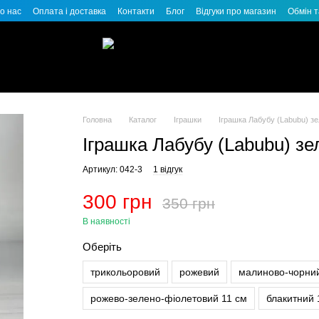
о нас
Оплата і доставка
Контакти
Блог
Відгуки про магазин
Обмін 
Головна
Каталог
Іграшки
Іграшка Лабубу (Labubu) з
Іграшка Лабубу (Labubu) зе
Артикул: 042-3
1 відгук
300 грн
350 грн
В наявності
Оберіть
трикольоровий
рожевий
малиново-чорни
рожево-зелено-фіолетовий 11 см
блакитний 