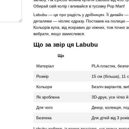
Обирай свій колір і вливайся в тусовку Pop Mart!
Labubu — це про радість у дрібницях. Її дизайн 
деталями — чіпляє одразу. Поставив на полицю — і
Кольорів купа, від яскравих до ніжних, тож точно
вибрати, якщо замислився.
Що за звір ця Labubu
Що
Матеріал
PLA-пластик, безпе
Розмір
15 см (більша), 11 
Кольори
Безліч варіантів, в
Як зроблена
3D-друк, усе чітко 
Для чого
Декор, колекція, п
Безпека
Для дітей від 3 рокі
Labubu роблять із такою точністю, що кожна детал