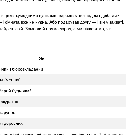
— із цими кумедними вушками, виразним поглядом і дрібними
 кімната вже не нудна. Або подарував другу — і він у захваті.
 знайдеш свій. Замовляй прямо зараз, а ми підкажемо, як
Як
чний і біорозкладаний
см (менша)
ибирай будь-який
й акуратно
одарунок
в і дорослих
ь на місці: вушка, очі, костюмчик — усе ідеально.
PLA-пластик