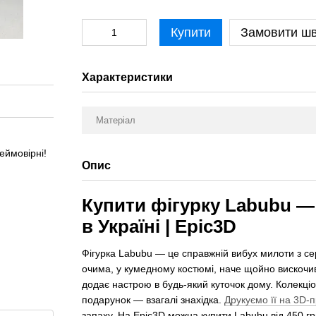
Купити
Замовити ш
Характеристики
Матеріал
еймовірні!
Опис
Купити фігурку Labubu —
в Україні | Epic3D
Фігурка Labubu — це справжній вибух милоти з сер
очима, у кумедному костюмі, наче щойно вискочив і
додає настрою в будь-який куточок дому. Колекціон
подарунок — взагалі знахідка.
Друкуємо її на 3D-п
запаху. На Epic3D можна купити Labubu від 450 грн