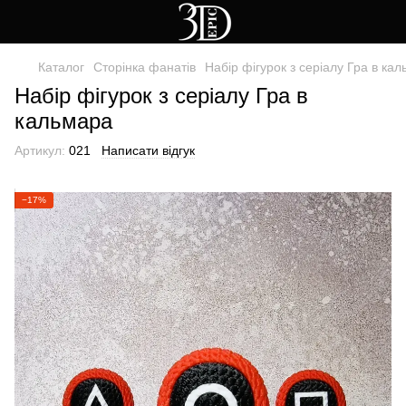
Каталог
Сторінка фанатів
Набір фігурок з серіалу Гра в ка
Набір фігурок з серіалу Гра в
кальмара
Артикул:
021
Написати відгук
−17%