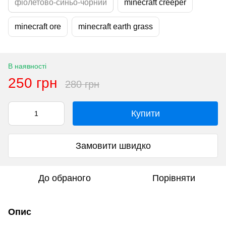
фіолетово-синьо-чорний
minecraft creeper
minecraft ore
minecraft earth grass
В наявності
250 грн
280 грн
Купити
Замовити швидко
До обраного
Порівняти
Опис