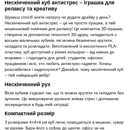
Нескінченний куб антистрес – іграшка для
релаксу та креативу
Шукаєш спосіб зняти напругу чи додати драйву у день?
Нескінченний куб антистрес – це не просто іграшка, а твій
кишеньковий помічник для релаксу! Ця компактна 3D-іграшка,
створена за допомогою технології 3D-друку, складається з
восьми маленьких кубиків, які можна безкінечно крутити,
складати та розкладати. Виготовлений із екологічного PLA-
пластику, куб доступний у різних кольорах – від ніжних до
яскравих – і підходить для дітей, студентів, офісних
працівників і всіх, хто любить антистрес-гаджети. Хочеш
розслабитися і надихнутися? Дізнайся, чому нескінченний куб
– твій найкращий вибір!
Нескінченний рух
Вісім кубиків з’єднані так, що їх можна крутити та складати без
зупинки. Це заворожуюче рухання знімає стрес і допомагає
зосередитися в будь-якій ситуації.
Компактний розмір
З розмірами 4×4×4 см куб легко поміщається в кишеню, сумку
чи рюкзак. Бери його з собою до школи, офісу чи на