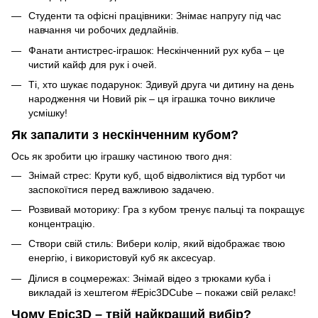
Студенти та офісні працівники: Знімає напругу під час
навчання чи робочих дедлайнів.
Фанати антистрес-іграшок: Нескінченний рух куба – це
чистий кайф для рук і очей.
Ті, хто шукає подарунок: Здивуй друга чи дитину на день
народження чи Новий рік – ця іграшка точно викличе
усмішку!
Як запалити з нескінченним кубом?
Ось як зробити цю іграшку частиною твого дня:
Знімай стрес: Крути куб, щоб відволіктися від турбот чи
заспокоїтися перед важливою задачею.
Розвивай моторику: Гра з кубом тренує пальці та покращує
концентрацію.
Створи свій стиль: Вибери колір, який відображає твою
енергію, і використовуй куб як аксесуар.
Ділися в соцмережах: Знімай відео з трюками куба і
викладай із хештегом #Epic3DCube – покажи свій релакс!
Чому Epic3D – твій найкращий вибір?