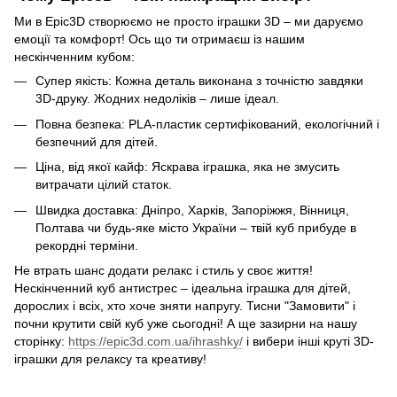
Ми в Epic3D створюємо не просто іграшки 3D – ми даруємо
емоції та комфорт! Ось що ти отримаєш із нашим
нескінченним кубом:
Супер якість: Кожна деталь виконана з точністю завдяки
3D-друку. Жодних недоліків – лише ідеал.
Повна безпека: PLA-пластик сертифікований, екологічний і
безпечний для дітей.
Ціна, від якої кайф: Яскрава іграшка, яка не змусить
витрачати цілий статок.
Швидка доставка: Дніпро, Харків, Запоріжжя, Вінниця,
Полтава чи будь-яке місто України – твій куб прибуде в
рекордні терміни.
Не втрать шанс додати релакс і стиль у своє життя!
Нескінченний куб антистрес – ідеальна іграшка для дітей,
дорослих і всіх, хто хоче зняти напругу. Тисни "Замовити" і
почни крутити свій куб уже сьогодні! А ще зазирни на нашу
сторінку:
https://epic3d.com.ua/ihrashky/
і вибери інші круті 3D-
іграшки для релаксу та креативу!