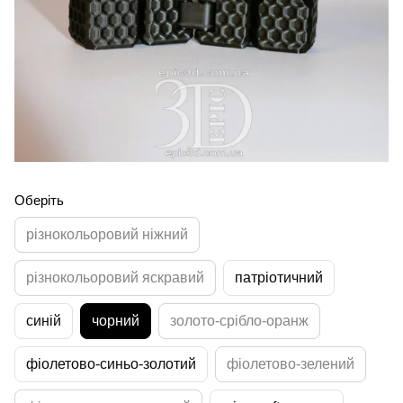
Оберіть
різнокольоровий ніжний
різнокольоровий яскравий
патріотичний
синій
чорний
золото-срібло-оранж
фіолетово-синьо-золотий
фіолетово-зелений