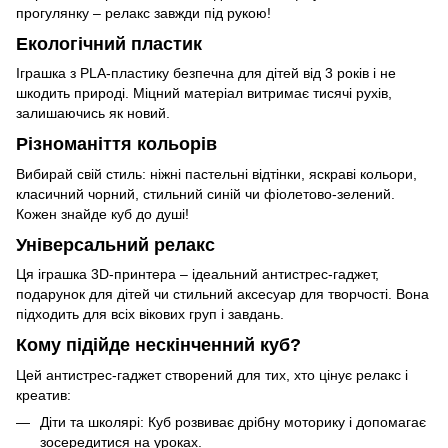
прогулянку – релакс завжди під рукою!
Екологічний пластик
Іграшка з PLA-пластику безпечна для дітей від 3 років і не
шкодить природі. Міцний матеріал витримає тисячі рухів,
залишаючись як новий.
Різноманіття кольорів
Вибирай свій стиль: ніжні пастельні відтінки, яскраві кольори,
класичний чорний, стильний синій чи фіолетово-зелений.
Кожен знайде куб до душі!
Універсальний релакс
Ця іграшка 3D-принтера – ідеальний антистрес-гаджет,
подарунок для дітей чи стильний аксесуар для творчості. Вона
підходить для всіх вікових груп і завдань.
Кому підійде нескінченний куб?
Цей антистрес-гаджет створений для тих, хто цінує релакс і
креатив:
Діти та школярі: Куб розвиває дрібну моторику і допомагає
зосередитися на уроках.