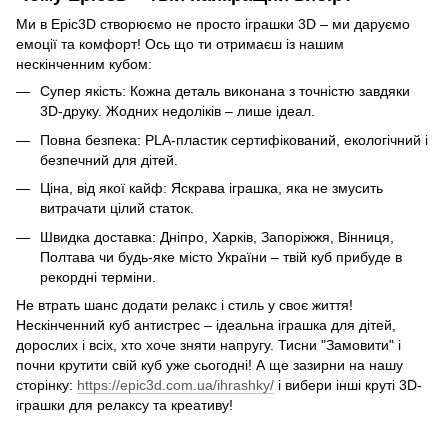
Ми в Epic3D створюємо не просто іграшки 3D – ми даруємо
емоції та комфорт! Ось що ти отримаєш із нашим
нескінченним кубом:
Супер якість: Кожна деталь виконана з точністю завдяки
3D-друку. Жодних недоліків – лише ідеал.
Повна безпека: PLA-пластик сертифікований, екологічний і
безпечний для дітей.
Ціна, від якої кайф: Яскрава іграшка, яка не змусить
витрачати цілий статок.
Швидка доставка: Дніпро, Харків, Запоріжжя, Вінниця,
Полтава чи будь-яке місто України – твій куб прибуде в
рекордні терміни.
Не втрать шанс додати релакс і стиль у своє життя!
Нескінченний куб антистрес – ідеальна іграшка для дітей,
дорослих і всіх, хто хоче зняти напругу. Тисни "Замовити" і
почни крутити свій куб уже сьогодні! А ще зазирни на нашу
сторінку:
https://epic3d.com.ua/ihrashky/
і вибери інші круті 3D-
іграшки для релаксу та креативу!