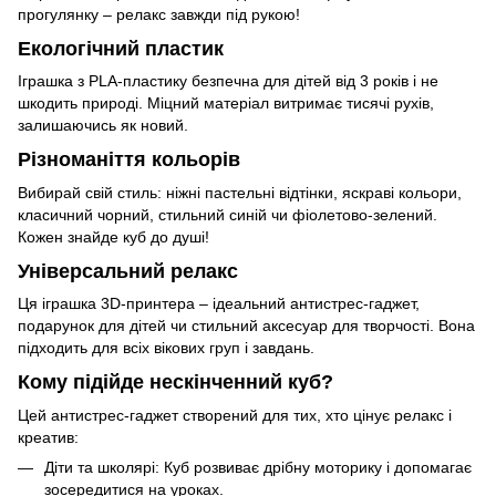
прогулянку – релакс завжди під рукою!
Екологічний пластик
Іграшка з PLA-пластику безпечна для дітей від 3 років і не
шкодить природі. Міцний матеріал витримає тисячі рухів,
залишаючись як новий.
Різноманіття кольорів
Вибирай свій стиль: ніжні пастельні відтінки, яскраві кольори,
класичний чорний, стильний синій чи фіолетово-зелений.
Кожен знайде куб до душі!
Універсальний релакс
Ця іграшка 3D-принтера – ідеальний антистрес-гаджет,
подарунок для дітей чи стильний аксесуар для творчості. Вона
підходить для всіх вікових груп і завдань.
Кому підійде нескінченний куб?
Цей антистрес-гаджет створений для тих, хто цінує релакс і
креатив:
Діти та школярі: Куб розвиває дрібну моторику і допомагає
зосередитися на уроках.