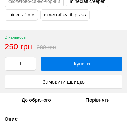
фіолетово-синьо-чорний
minecraft creeper
minecraft ore
minecraft earth grass
В наявності
250 грн
280 грн
Купити
Замовити швидко
До обраного
Порівняти
Опис