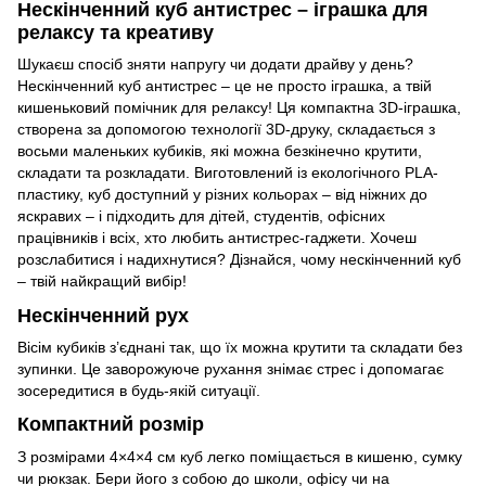
Нескінченний куб антистрес – іграшка для
релаксу та креативу
Шукаєш спосіб зняти напругу чи додати драйву у день?
Нескінченний куб антистрес – це не просто іграшка, а твій
кишеньковий помічник для релаксу! Ця компактна 3D-іграшка,
створена за допомогою технології 3D-друку, складається з
восьми маленьких кубиків, які можна безкінечно крутити,
складати та розкладати. Виготовлений із екологічного PLA-
пластику, куб доступний у різних кольорах – від ніжних до
яскравих – і підходить для дітей, студентів, офісних
працівників і всіх, хто любить антистрес-гаджети. Хочеш
розслабитися і надихнутися? Дізнайся, чому нескінченний куб
– твій найкращий вибір!
Нескінченний рух
Вісім кубиків з’єднані так, що їх можна крутити та складати без
зупинки. Це заворожуюче рухання знімає стрес і допомагає
зосередитися в будь-якій ситуації.
Компактний розмір
З розмірами 4×4×4 см куб легко поміщається в кишеню, сумку
чи рюкзак. Бери його з собою до школи, офісу чи на