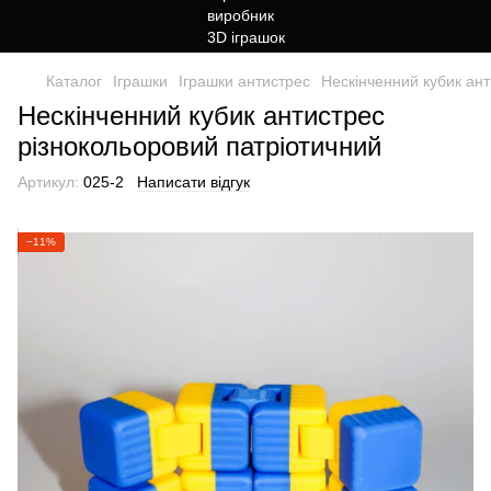
Каталог
Іграшки
Іграшки антистрес
Нескінченний кубик ант
Нескінченний кубик антистрес
різнокольоровий патріотичний
Артикул:
025-2
Написати відгук
−11%