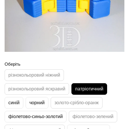
Оберіть
різнокольоровий ніжний
різнокольоровий яскравий
патріотичний
синій
чорний
золото-срібло-оранж
фіолетово-синьо-золотий
фіолетово-зелений