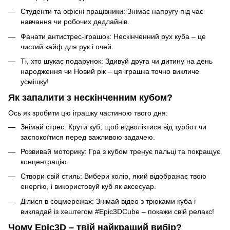
Студенти та офісні працівники: Знімає напругу під час
навчання чи робочих дедлайнів.
Фанати антистрес-іграшок: Нескінченний рух куба – це
чистий кайф для рук і очей.
Ті, хто шукає подарунок: Здивуй друга чи дитину на день
народження чи Новий рік – ця іграшка точно викличе
усмішку!
Як запалити з нескінченним кубом?
Ось як зробити цю іграшку частиною твого дня:
Знімай стрес: Крути куб, щоб відволіктися від турбот чи
заспокоїтися перед важливою задачею.
Розвивай моторику: Гра з кубом тренує пальці та покращує
концентрацію.
Створи свій стиль: Вибери колір, який відображає твою
енергію, і використовуй куб як аксесуар.
Ділися в соцмережах: Знімай відео з трюками куба і
викладай із хештегом #Epic3DCube – покажи свій релакс!
Чому Epic3D – твій найкращий вибір?