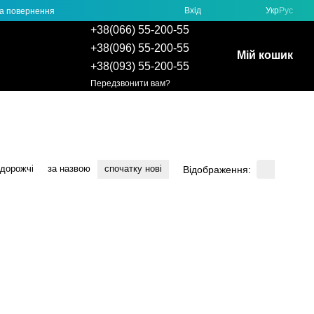
Вхід
Укр
Рус
та повернення
+38(066) 55-200-55
+38(096) 55-200-55
Мій кошик
+38(093) 55-200-55
Передзвонити вам?
 дорожчі
за назвою
спочатку нові
Відображення: