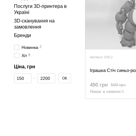
Послуги 3D-принтера в
Україні
3D-сканування на
замовлення
Бренди
2
Новинка
9
Хіт
Артикул: 039-2
Ціна, грн
Іграшка Стіч синьо-р
Від Ціна, грн
До Ціна, грн
ОК
450 грн
500 грн
Немає в наявності