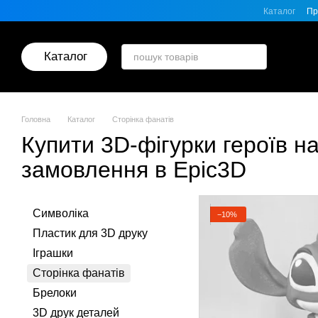
Перейти до основного контенту
Каталог
Пр
Каталог
Головна
Каталог
Сторінка фанатів
Купити 3D-фігурки героїв н
замовлення в Epic3D
Символіка
−10%
Пластик для 3D друку
Іграшки
Сторінка фанатів
Брелоки
3D друк деталей