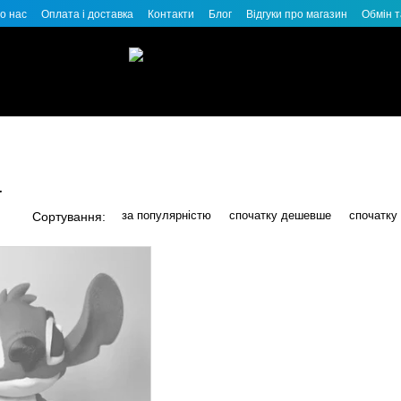
о нас
Оплата і доставка
Контакти
Блог
Відгуки про магазин
Обмін 
а
за популярністю
спочатку дешевше
спочатку
Сортування: