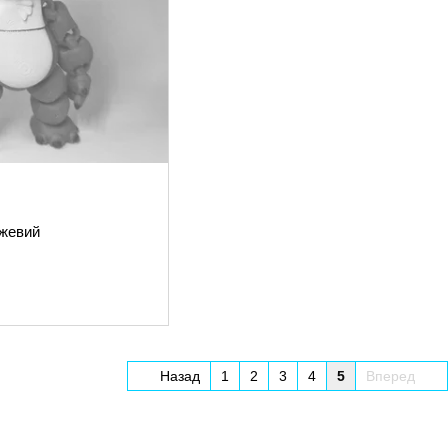
ожевий
Назад
1
2
3
4
5
Вперед