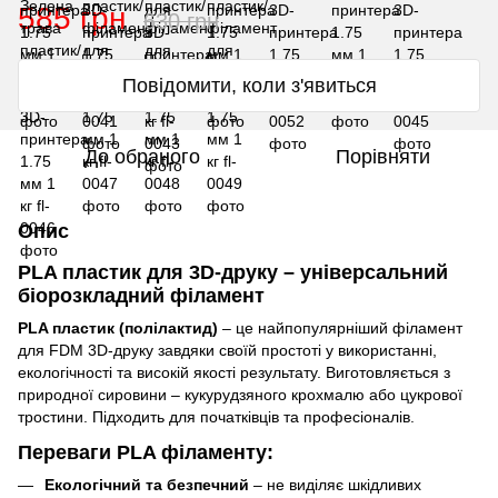
585 грн
630 грн
Повідомити, коли з'явиться
До обраного
Порівняти
Опис
PLA пластик для 3D-друку – універсальний
біорозкладний філамент
PLA пластик (полілактид)
– це найпопулярніший філамент
для FDM 3D-друку завдяки своїй простоті у використанні,
екологічності та високій якості результату. Виготовляється з
природної сировини – кукурудзяного крохмалю або цукрової
тростини. Підходить для початківців та професіоналів.
Переваги PLA філаменту:
Екологічний та безпечний
– не виділяє шкідливих