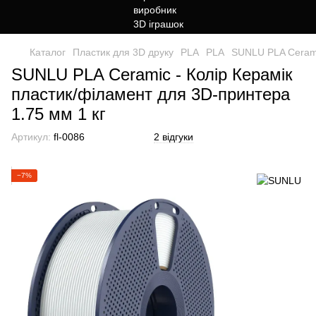
Каталог
Пластик для 3D друку
PLA
PLA
SUNLU PLA Cerami
SUNLU PLA Ceramic - Колір Керамік
пластик/філамент для 3D-принтера
1.75 мм 1 кг
Артикул:
fl-0086
2 відгуки
−7%