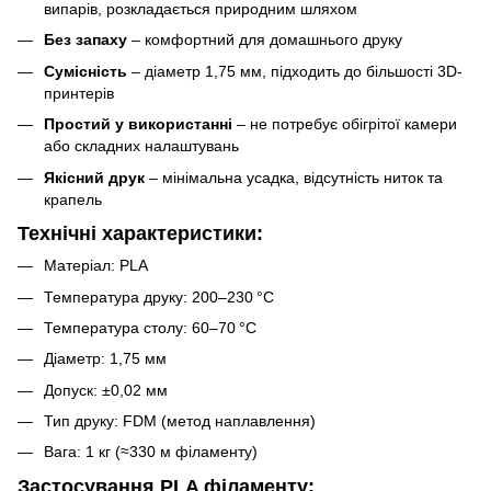
випарів, розкладається природним шляхом
Без запаху
– комфортний для домашнього друку
Сумісність
– діаметр 1,75 мм, підходить до більшості 3D-
принтерів
Простий у використанні
– не потребує обігрітої камери
або складних налаштувань
Якісний друк
– мінімальна усадка, відсутність ниток та
крапель
Технічні характеристики:
Матеріал: PLA
Температура друку: 200–230 °C
Температура столу: 60–70 °C
Діаметр: 1,75 мм
Допуск: ±0,02 мм
Тип друку: FDM (метод наплавлення)
Вага: 1 кг (≈330 м філаменту)
Застосування PLA філаменту: