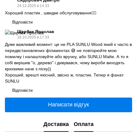
24.12.2025 в 14:33
Хороший пластик , швидке обслуговування👍🏻
Відповісти
Щербак Ярослав
18.10.2025 в 17:33
Дуже важливий момент: це не PLA SUNLU Wood який є часто в
передвстановлених філаментах 😅 не повторюйте мою
помилку і налаштовуйте або вручну, або SUNLU Matte. А то я
собі вирішив "о, дерево" і дивувався, чому вироби виходять
крихкими наче з піску))
Хороший, врешті якісний, звісно ж, пластик. Тепер я фанат
SUNLU
Відповісти
Написати відгук
Доставка
Оплата