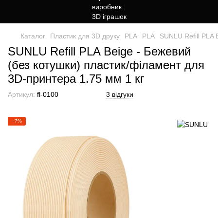
Каталог
Пластик для 3D друку
PLA
PLA
SUNLU Refill PLA 
SUNLU Refill PLA Beige - Бежевий
(без котушки) пластик/філамент для
3D-принтера 1.75 мм 1 кг
Артикул:
fl-0100
3 відгуки
−7%