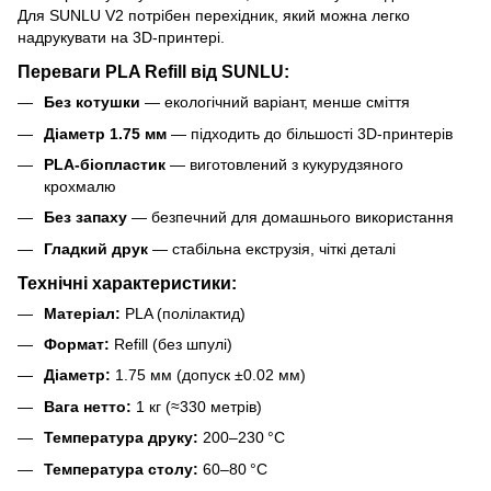
Для SUNLU V2 потрібен перехідник, який можна легко
надрукувати на 3D-принтері.
Переваги PLA Refill від SUNLU:
Без котушки
— екологічний варіант, менше сміття
Діаметр 1.75 мм
— підходить до більшості 3D-принтерів
PLA-біопластик
— виготовлений з кукурудзяного
крохмалю
Без запаху
— безпечний для домашнього використання
Гладкий друк
— стабільна екструзія, чіткі деталі
Технічні характеристики:
Матеріал:
PLA (полілактид)
Формат:
Refill (без шпулі)
Діаметр:
1.75 мм (допуск ±0.02 мм)
Вага нетто:
1 кг (≈330 метрів)
Температура друку:
200–230 °C
Температура столу:
60–80 °C