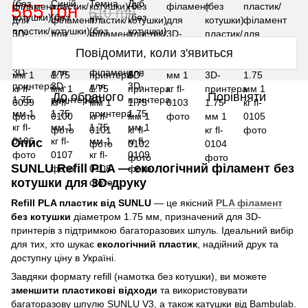
565 грн
610 грн
Повідомити, коли з'явиться
До обраного
Порівняти
Опис
SUNLU Refill PLA — екологічний філамент без
котушки для 3D-друку
Refill PLA пластик від SUNLU
— це якісний
PLA філамент
без котушки
діаметром 1.75 мм, призначений для 3D-
принтерів з підтримкою багаторазових шпуль. Ідеальний вибір
для тих, хто шукає
екологічний пластик
, надійний друк та
доступну ціну в Україні.
Завдяки формату refill (намотка без котушки), ви можете
зменшити пластикові відходи
та використовувати
багаторазову шпулю SUNLU V3, а також катушки від Bambulab.