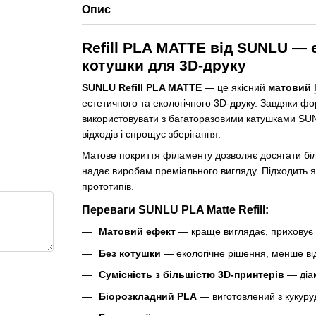
Опис
Refill PLA MATTE від SUNLU — 
котушки для 3D-друку
SUNLU Refill PLA MATTE
— це якісний
матовий
естетичного та екологічного 3D-друку. Завдяки ф
використовувати з багаторазовими катушками SUN
відходів і спрощує зберігання.
Матове покриття філаменту дозволяє досягати біл
надає виробам преміального вигляду. Підходить я
прототипів.
Переваги SUNLU PLA Matte Refill:
Матовий ефект
— краще виглядає, приховує
Без котушки
— екологічне рішення, менше ві
Сумісність з більшістю 3D-принтерів
— діа
Біорозкладний PLA
— виготовлений з кукуру