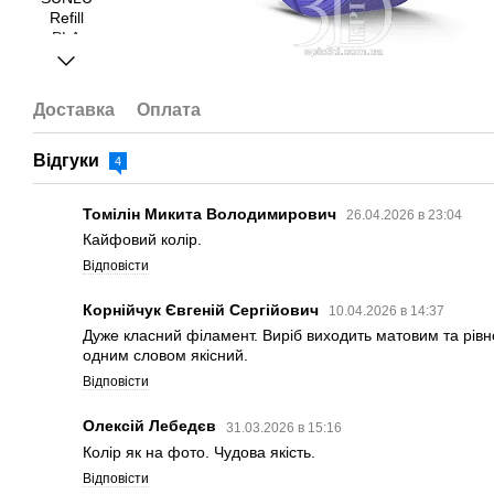
Доставка
Оплата
Відгуки
4
Томілін Микита Володимирович
26.04.2026 в 23:04
Кайфовий колір.
Відповісти
Корнійчук Євгеній Сергійович
10.04.2026 в 14:37
Дуже класний філамент. Виріб виходить матовим та рів
одним словом якісний.
Відповісти
Олексій Лебедєв
31.03.2026 в 15:16
Колір як на фото. Чудова якість.
Відповісти