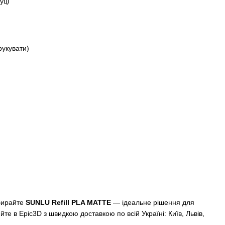
уці
укувати)
бирайте
SUNLU Refill PLA MATTE
— ідеальне рішення для
йте в Epic3D з швидкою доставкою по всій Україні: Київ, Львів,