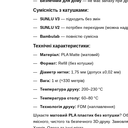
Безпечний для дому
— не має запаху при др
Сумісність з катушками:
SUNLU V3
— підходить без змін
SUNLU V2
— потрібен перехідник (можна надр
Bambulab
— повністю сумісна
Технічні характеристики:
Матеріал:
PLA Matte (матовий)
Формат:
Refill (без котушки)
Діаметр нитки:
1,75 мм (допуск ±0,02 мм)
Вага:
1 кг (≈330 метрів)
Температура друку:
200–230 °C
Температура столу:
60–80 °C
Технологія друку:
FDM (наплавлення)
Шукаєте
матовий PLA пластик без котушки
? О
якісного, чистого та безпечного 3D-друку. Замовля
Харків, Одеса та інші міста.