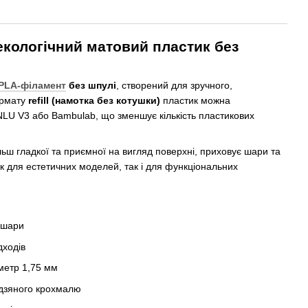
екологічний матовий пластик без
PLA-філамент
без шпулі
, створений для зручного,
ормату
refill (намотка без котушки)
пластик можна
LU V3 або Bambulab, що зменшує кількість пластикових
ьш гладкої та приємної на вигляд поверхні, приховує шари та
к для естетичних моделей, так і для функціональних
 шари
дходів
метр 1,75 мм
дзяного крохмалю