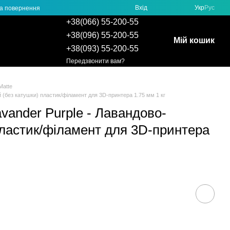
Вхід
Укр
Рус
та повернення
+38(066) 55-200-55
+38(096) 55-200-55
Мій кошик
+38(093) 55-200-55
Передзвонити вам?
Matte
 (без катушки) пластик/філамент для 3D-принтера 1.75 мм 1 кг
vander Purple - Лавандово-
пластик/філамент для 3D-принтера