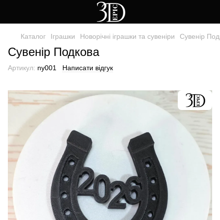
Каталог
Іграшки
Новорічні іграшки та сувеніри
Сувенір Под
Сувенір Подкова
Артикул:
ny001
Написати відгук