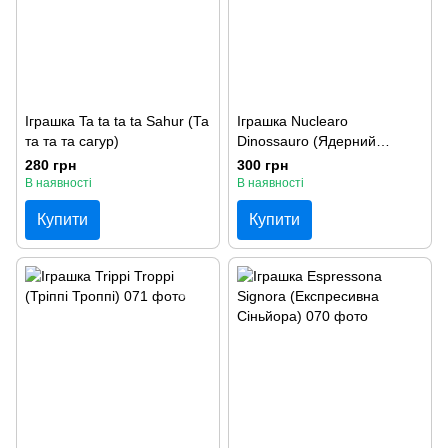
Іграшка Ta ta ta ta Sahur (Та
Іграшка Nuclearo
та та та сагур)
Dinossauro (Ядерний
динозавр)
280 грн
300 грн
В наявності
В наявності
Купити
Купити