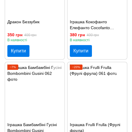
Дракон Беззубик
Іграшка Кокофанто
Елефанто Cocofanto
Elefanto
350 грн
380 грн
400 грн
400 грн
В наявності
В наявності
Купити
Купити
−7%
−20%
Іграшка Бамбамбіні Гусіні
Іграшка Frulli Frulla (Фрулі
Bombombini Gusini
фрула)