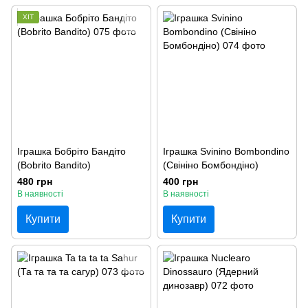
ХІТ
Іграшка Бобріто Бандіто
Іграшка Svinino Bombondino
(Bobrito Bandito)
(Свініно Бомбондіно)
480 грн
400 грн
В наявності
В наявності
Купити
Купити