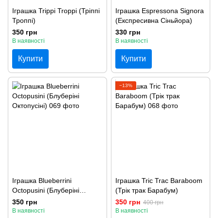
Іграшка Trippi Troppi (Тріппі
Іграшка Espressona Signora
Троппі)
(Експресивна Сіньйора)
350 грн
330 грн
В наявності
В наявності
Купити
Купити
−13%
Іграшка Blueberrini
Іграшка Tric Trac Baraboom
Octopusini (Блуберіні
(Трік трак Барабум)
Октопусіні)
350 грн
350 грн
400 грн
В наявності
В наявності