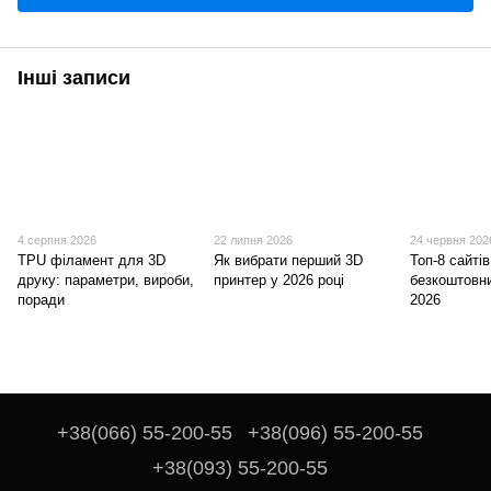
Інші записи
4 серпня 2026
22 липня 2026
24 червня 202
TPU філамент для 3D
Як вибрати перший 3D
Топ-8 сайті
друку: параметри, вироби,
принтер у 2026 році
безкоштовн
поради
2026
+38(066) 55-200-55
+38(096) 55-200-55
+38(093) 55-200-55