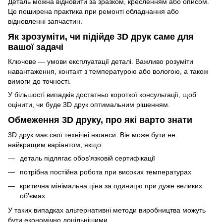
Деталь можна відновити за зразком, кресленням або описом.
Це поширена практика при ремонті обладнання або
відновленні запчастин.
Як зрозуміти, чи підійде 3D друк саме для
вашої задачі
Ключове — умови експлуатації деталі. Важливо розуміти
навантаження, контакт з температурою або вологою, а також
вимоги до точності.
У більшості випадків достатньо короткої консультації, щоб
оцінити, чи буде 3D друк оптимальним рішенням.
Обмеження 3D друку, про які варто знати
3D друк має свої технічні нюанси. Він може бути не
найкращим варіантом, якщо:
деталь підлягає обов’язковій сертифікації
потрібна постійна робота при високих температурах
критична мінімальна ціна за одиницю при дуже великих
об’ємах
У таких випадках альтернативні методи виробництва можуть
бути економічно доцільнішими.