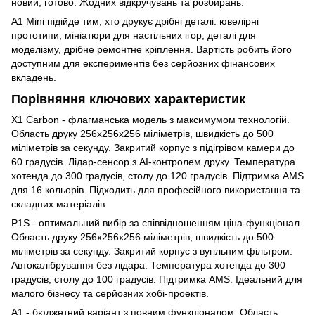
новий, готово. Жодних відкручувань та розбирань.
A1 Mini підійде тим, хто друкує дрібні деталі: ювелірні
прототипи, мініатюри для настільних ігор, деталі для
моделізму, дрібне ремонтне кріплення. Вартість робить його
доступним для експериментів без серйозних фінансових
вкладень.
Порівняння ключових характеристик
X1 Carbon - флагманська модель з максимумом технологій.
Область друку 256х256х256 міліметрів, швидкість до 500
міліметрів за секунду. Закритий корпус з підігрівом камери до
60 градусів. Лідар-сенсор з AI-контролем друку. Температура
хотенда до 300 градусів, столу до 120 градусів. Підтримка AMS
для 16 кольорів. Підходить для професійного використання та
складних матеріалів.
P1S - оптимальний вибір за співвідношенням ціна-функціонал.
Область друку 256х256х256 міліметрів, швидкість до 500
міліметрів за секунду. Закритий корпус з вугільним фільтром.
Автокалібрування без лідара. Температура хотенда до 300
градусів, столу до 100 градусів. Підтримка AMS. Ідеальний для
малого бізнесу та серйозних хобі-проектів.
A1 - бюджетний варіант з повним функціоналом. Область