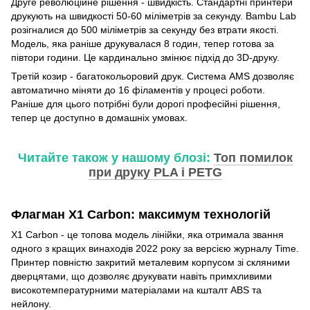
Друге революційне рішення - швидкість. Стандартні принтери
друкують на швидкості 50-60 міліметрів за секунду. Bambu Lab
розігналися до 500 міліметрів за секунду без втрати якості.
Модель, яка раніше друкувалася 8 годин, тепер готова за
півтори години. Це кардинально змінює підхід до 3D-друку.
Третій козир - багатокольоровий друк. Система AMS дозволяє
автоматично міняти до 16 філаментів у процесі роботи.
Раніше для цього потрібні були дорогі професійні рішення,
тепер це доступно в домашніх умовах.
Читайте також у нашому блозі:
Топ помилок
при друку PLA і PETG
Флагман X1 Carbon: максимум технологій
X1 Carbon - це топова модель лінійки, яка отримала звання
одного з кращих винаходів 2022 року за версією журналу Time.
Принтер повністю закритий металевим корпусом зі скляними
дверцятами, що дозволяє друкувати навіть примхливими
високотемпературними матеріалами на кшталт ABS та
нейлону.