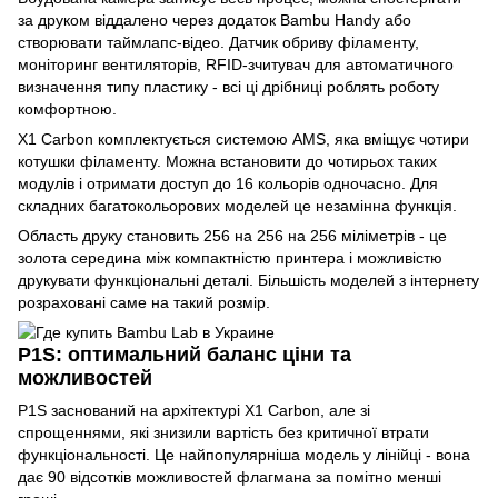
за друком віддалено через додаток Bambu Handy або
створювати таймлапс-відео. Датчик обриву філаменту,
моніторинг вентиляторів, RFID-зчитувач для автоматичного
визначення типу пластику - всі ці дрібниці роблять роботу
комфортною.
X1 Carbon комплектується системою AMS, яка вміщує чотири
котушки філаменту. Можна встановити до чотирьох таких
модулів і отримати доступ до 16 кольорів одночасно. Для
складних багатокольорових моделей це незамінна функція.
Область друку становить 256 на 256 на 256 міліметрів - це
золота середина між компактністю принтера і можливістю
друкувати функціональні деталі. Більшість моделей з інтернету
розраховані саме на такий розмір.
P1S: оптимальний баланс ціни та
можливостей
P1S заснований на архітектурі X1 Carbon, але зі
спрощеннями, які знизили вартість без критичної втрати
функціональності. Це найпопулярніша модель у лінійці - вона
дає 90 відсотків можливостей флагмана за помітно менші