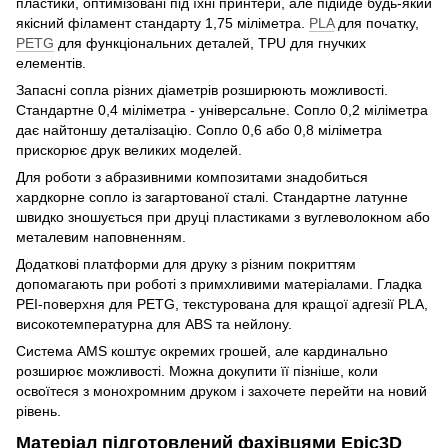
пластики, оптимізовані під їхні принтери, але підійде будь-який
якісний філамент стандарту 1,75 міліметра.
PLA
для початку,
PETG
для функціональних деталей, TPU для гнучких
елементів.
Запасні сопла різних діаметрів розширюють можливості.
Стандартне 0,4 міліметра - універсальне. Сопло 0,2 міліметра
дає найтоншу деталізацію. Сопло 0,6 або 0,8 міліметра
прискорює друк великих моделей.
Для роботи з абразивними композитами знадобиться
хардкорне сопло із загартованої сталі. Стандартне латунне
швидко зношується при друці пластиками з вуглеволокном або
металевим наповненням.
Додаткові платформи для друку з різним покриттям
допомагають при роботі з примхливими матеріалами. Гладка
PEI-поверхня для PETG, текстурована для кращої адгезії PLA,
високотемпературна для ABS та нейлону.
Система AMS коштує окремих грошей, але кардинально
розширює можливості. Можна докупити її пізніше, коли
освоїтеся з монохромним друком і захочете перейти на новий
рівень.
Матеріал підготовлений фахівцями Epic3D