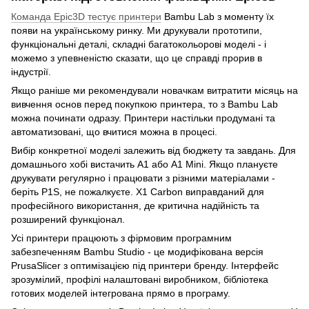
Команда Epic3D тестує принтери
Bambu Lab з моменту їх
появи на українському ринку. Ми друкували прототипи,
функціональні деталі, складні багатокольорові моделі - і
можемо з упевненістю сказати, що це справді прорив в
індустрії.
Якщо раніше ми рекомендували новачкам витратити місяць на
вивчення основ перед покупкою принтера, то з Bambu Lab
можна починати одразу. Принтери настільки продумані та
автоматизовані, що вчитися можна в процесі.
Вибір конкретної моделі залежить від бюджету та завдань. Для
домашнього хобі вистачить A1 або A1 Mini. Якщо плануєте
друкувати регулярно і працювати з різними матеріалами -
беріть P1S, не пожалкуєте. X1 Carbon виправданий для
професійного використання, де критична надійність та
розширений функціонал.
Усі принтери працюють з фірмовим програмним
забезпеченням Bambu Studio - це модифікована версія
PrusaSlicer з оптимізацією під принтери бренду. Інтерфейс
зрозумілий, профілі налаштовані виробником, бібліотека
готових моделей інтегрована прямо в програму.