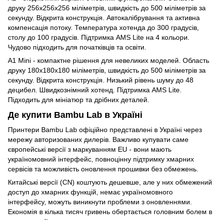
друку 256х256х256 міліметрів, швидкість до 500 міліметрів за
секунду. Відкрита конструкція. Автокалібрування та активна
компенсація потоку. Температура хотенда до 300 градусів,
столу до 100 градусів. Підтримка AMS Lite на 4 кольори.
Чудово підходить для початківців та освіти.
A1 Mini - компактне рішення для невеликих моделей. Область
друку 180х180х180 міліметрів, швидкість до 500 міліметрів за
секунду. Відкрита конструкція. Низький рівень шуму до 48
децибел. Швидкознімний хотенд. Підтримка AMS Lite.
Підходить для мініатюр та дрібних деталей.
Де купити Bambu Lab в Україні
Принтери Bambu Lab офіційно представлені в Україні через
мережу авторизованих дилерів. Важливо купувати саме
європейські версії з маркуванням EU - вони мають
україномовний інтерфейс, повноцінну підтримку хмарних
сервісів та можливість оновлення прошивки без обмежень.
Китайські версії (CN) коштують дешевше, але у них обмежений
доступ до хмарних функцій, немає україномовного
інтерфейсу, можуть виникнути проблеми з оновленнями.
Економія в кілька тисяч гривень обертається головним болем в