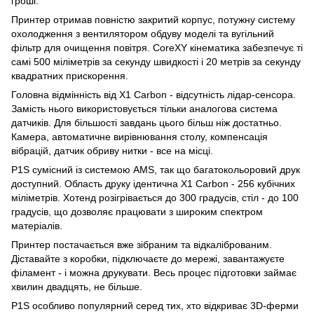
гроші.
Принтер отримав повністю закритий корпус, потужну систему
охолодження з вентилятором обдуву моделі та вугільний
фільтр для очищення повітря. CoreXY кінематика забезпечує ті
самі 500 міліметрів за секунду швидкості і 20 метрів за секунду
квадратних прискорення.
Головна відмінність від X1 Carbon - відсутність лідар-сенсора.
Замість нього використовується тільки аналогова система
датчиків. Для більшості завдань цього більш ніж достатньо.
Камера, автоматичне вирівнювання столу, компенсація
вібрацій, датчик обриву нитки - все на місці.
P1S сумісний із системою AMS, так що багатокольоровий друк
доступний. Область друку ідентична X1 Carbon - 256 кубічних
міліметрів. Хотенд розігрівається до 300 градусів, стіл - до 100
градусів, що дозволяє працювати з широким спектром
матеріалів.
Принтер постачається вже зібраним та відкаліброваним.
Діставайте з коробки, підключаєте до мережі, завантажуєте
філамент - і можна друкувати. Весь процес підготовки займає
хвилин двадцять, не більше.
P1S особливо популярний серед тих, хто відкриває 3D-ферми