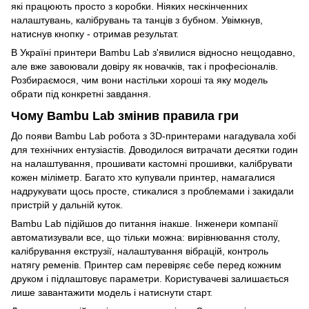
які працюють просто з коробки. Ніяких нескінченних
налаштувань, калібрувань та танців з бубном. Увімкнув,
натиснув кнопку - отримав результат.
В Україні принтери Bambu Lab з'явилися відносно нещодавно,
але вже завоювали довіру як новачків, так і професіоналів.
Розбираємося, чим вони настільки хороші та яку модель
обрати під конкретні завдання.
Чому Bambu Lab змінив правила гри
До появи Bambu Lab робота з 3D-принтерами нагадувала хобі
для технічних ентузіастів. Доводилося витрачати десятки годин
на налаштування, прошивати кастомні прошивки, калібрувати
кожен міліметр. Багато хто купували принтер, намагалися
надрукувати щось просте, стикалися з проблемами і закидали
пристрій у дальній куток.
Bambu Lab підійшов до питання інакше. Інженери компанії
автоматизували все, що тільки можна: вирівнювання столу,
калібрування екструзії, налаштування вібрацій, контроль
натягу ременів. Принтер сам перевіряє себе перед кожним
друком і підлаштовує параметри. Користувачеві залишається
лише завантажити модель і натиснути старт.