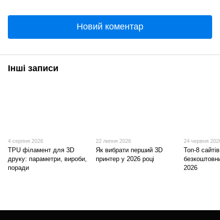
Новий коментар
Інші записи
4 серпня 2026
22 липня 2026
24 червня 202
TPU філамент для 3D
Як вибрати перший 3D
Топ-8 сайті
друку: параметри, вироби,
принтер у 2026 році
безкоштовн
поради
2026