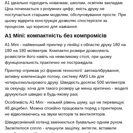
A1 ідеально підходить новачкам, школам, освітнім закладам.
Ціна починається з розумних цифр, якість друку не
поступається старшим моделям, обслуговування просте. При
цьому відкрита конструкція дозволяє спостерігати за
процесом, що корисно для навчання.
A1 Mini: компактність без компромісів
A1 Mini - найменший принтер у лінійці з областю друку 180 на
180 на 180 міліметрів. Компактні розміри дозволяють
розмістити його навіть на невеликому столі, при цьому
функціональність практично не постраждала.
Принтер отримав усі фірмові технології: автокалібрування,
активну компенсацію потоку, систему AMS Lite для
чотирьохкольорового друку. Швидкість досягає 500 міліметрів
за секунду, хоча для такого розміру це менш критично - моделі
друкуються швидко в будь-якому разі.
Особливість A1 Mini - низький рівень шуму, що не перевищує
48 децибел. Можна спокійно працювати поряд з принтером,
не відволікаючись на звуки моторів та вентиляторів.
Швидкознімний хотенд замінюється буквально одним рухом.
Засмітилося сопло - клацнули защіпку, витягли, вставили