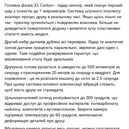
Головна фішка X1 Carbon - лідар-сенсор, який сканує перший
шар з точністю до 7 мікрометрів. Система штучного інтелекту
аналізує процес друку в реальному часі. Якщо щось пішло не
так - принтер зупиняється і повідомляє власника. Більше не
доведеться повертатися додому і виявляти купу пластикових
спагетті замість моделі.
Другий набір датчиків дублює всі перевірки. Лідар та аналогові
силові датчики працюють паралельно, звіряючи дані один з
одним. Таке подвійне резервування гарантує, що
вирівнювання столу буде ідеальним.
Друкуюча голова рухається зі швидкістю до 500 міліметрів за
секунду з прискоренням 20 метрів за секунду в квадраті. Для
порівняння - це як розігнати машину до сотні за 2,5 секунди.
При цьому система активної компенсації вібрацій стежить,
щоб якість друку не страждала.
Цільнометалевий хотенд розігрівається до 300 градусів, що
відкриває доступ до професійних матеріалів: полікарбонату,
нейлону, композитів з вуглеволокном. Закрита камера
підтримує температуру до 60 градусів, виключаючи
деформацію деталей при друці.
Вбудована камера записує весь процес, можна спостерігати