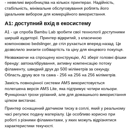
- невеликі виробництва на кількох принтерах. Надійність,
стабільність, мінімальне обслуговування роблять його
ідеальним вибором для комерційного використання.
A1: доступний вхід в екосистему
A1 - це спроба Bambu Lab зробити свої технології доступними
ширшій аудиторії. Принтер відкритий, з класичною
компоновкою bedslinger, де стіл рухається вперед-назад. Це
дозволило знизити собівартість та ціну для кінцевого покупця.
Незважаючи на спрощену конструкцію, A1 зберіг головні фішки
бренду: автокалібрування, активну компенсацію потоку
філаменту, швидкий друк до 500 міліметрів за секунду.
Область друку все та сама - 256 на 256 на 256 міліметрів.
Замість повноцінної системи AMS використовується
полегшена версія AMS Lite, яка підтримує чотири кольори.
Функціонал трохи урізаний, але для домашнього використання
цілком вистачає.
Принтер оснащений датчиком тиску в соплі, який у реальному
часі регулює подачу матеріалу. Це особливо корисно при
роботі з різними філаментами, у яких можуть відрізнятися
характеристики текучості.