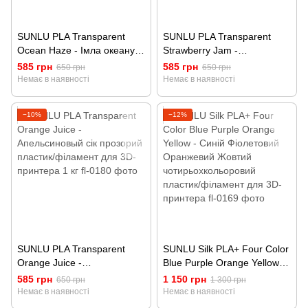
SUNLU PLA Transparent
SUNLU PLA Transparent
Ocean Haze - Імла океану
Strawberry Jam -
прозорий пластик/філамент
Полуничний джем прозорий
585 грн
585 грн
650 грн
650 грн
для 3D-принтера 1 кг
пластик/філамент для 3D-
Немає в наявності
Немає в наявності
принтера 1 кг
−10%
−12%
SUNLU PLA Transparent
SUNLU Silk PLA+ Four Color
Orange Juice -
Blue Purple Orange Yellow -
Апельсиновый сік прозорий
Синій Фіолетовий
585 грн
1 150 грн
650 грн
1 300 грн
пластик/філамент для 3D-
Оранжевий Жовтий
Немає в наявності
Немає в наявності
принтера 1 кг
чотирьохкольоровий