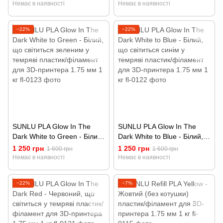
філамент для 3D-принтера
філамент для 3D-принтера
Немає в наявності
Немає в наявності
1.75 мм 1 кг
1.75 мм 1 кг
−22%
−22%
SUNLU PLA Glow In The
SUNLU PLA Glow In The
Dark White to Green - Білий,
Dark White to Blue - Білий,
що світиться зеленим у
що світиться синім у
1 250 грн
1 250 грн
1 600 грн
1 600 грн
темряві пластик/філамент
темряві пластик/філамент
Немає в наявності
Немає в наявності
для 3D-принтера 1.75 мм 1
для 3D-принтера 1.75 мм 1
кг
кг
−22%
−7%