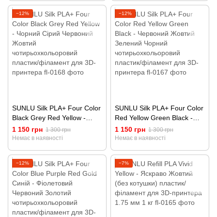
пластик/філамент для 3D-
−12%
−12%
принтера
SUNLU Silk PLA+ Four Color
SUNLU Silk PLA+ Four Color
Black Grey Red Yellow -
Red Yellow Green Black -
Чорний Сірий Червоний
Червоний Жовтий Зелений
1 150 грн
1 150 грн
1 300 грн
1 300 грн
Жовтий
Чорний
Немає в наявності
Немає в наявності
чотирьохкольоровий
чотирьохкольоровий
пластик/філамент для 3D-
пластик/філамент для 3D-
−12%
−7%
принтера
принтера