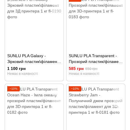
SUNLU PLA Galaxy -
SUNLU PLA Transparent -
Зірковий пластик\філамент
Прозорий пластик/філамент
для 3Д принтера 1 кг
для 3D-принтера 1 кг
1 100 грн
585 грн
650 грн
Немає в наявності
Немає в наявності
−10%
−10%