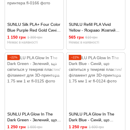
SUNLU Silk PLA+ Four Color
SUNLU Refill PLA Vivid
Blue Purple Red Gold Синій
Yellow - Яскраво Жовтий
- Фіолетовий Червоний
(без котушки) пластик/
1 150 грн
565 грн
1 300 грн
610 грн
Золотий
філамент для 3D-принтера
Немає в наявності
Немає в наявності
чотирьохкольоровий
1.75 мм 1 кг
пластик/філамент для 3D-
−22%
−22%
принтера
SUNLU PLA Glow In The
SUNLU PLA Glow In The
Dark Green - Зелений, що
Dark Blue - Синій, що
світиться у темряві пластик/
світиться у темряві пластик/
1 250 грн
1 250 грн
1 600 грн
1 600 грн