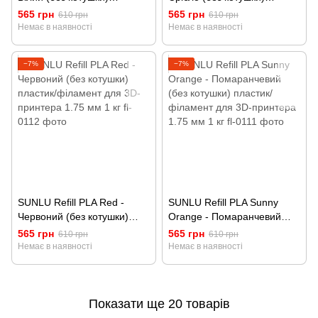
пластик/філамент для 3D-
пластик/філамент для 3D-
565 грн
565 грн
610 грн
610 грн
принтера 1.75 мм 1 кг
принтера 1.75 мм 1 кг
Немає в наявності
Немає в наявності
−7%
−7%
SUNLU Refill PLA Red -
SUNLU Refill PLA Sunny
Червоний (без котушки)
Orange - Помаранчевий
пластик/філамент для 3D-
(без котушки) пластик/
565 грн
565 грн
610 грн
610 грн
принтера 1.75 мм 1 кг
філамент для 3D-принтера
Немає в наявності
Немає в наявності
1.75 мм 1 кг
Показати ще 20 товарів