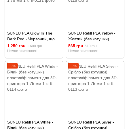
SUNLU PLA Glow In The
SUNLU Refill PLA Yellow -
Dark Red - Червоний, що
Жовтий (без котушки)
світиться у темряві пластик/
пластик/філамент для 3D-
1 250 грн
565 грн
1 600 грн
610 грн
філамент для 3D-принтера
принтера 1.75 мм 1 кг
Немає в наявності
Немає в наявності
1.75 мм 1 кг
−7%
−7%
SUNLU Refill PLA White -
SUNLU Refill PLA Silver -
Білий (без котушки)
Срібло (без котушки)