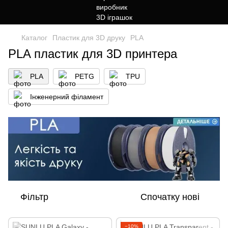
Каталог
Пластик для 3D друку
PLA
PLA пластик для 3D принтера
PLA
PETG
TPU
Інженерний філамент
Фільтр
Спочатку нові
−10%