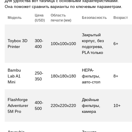
Для удобства вот таблица с основными характеристиками.
Она поможет сравнить варианты по ключевым параметрам.
Цена
Область
Модель
Безопасность
Возраст
(USD)
печати (мм)
Закрытый
Toybox 3D
300-
корпус, без
100x100x100
6+
Printer
400
подогрева,
PLA только
Bambu
HEPA-
250-
Lab A1
180x180x180
фильтры,
8+
350
Mini
авто-стоп
Flashforge
Двойные
400-
Adventurer
220x220x220
фильтры,
10+
500
5M Pro
камера
Anycubic
Защита