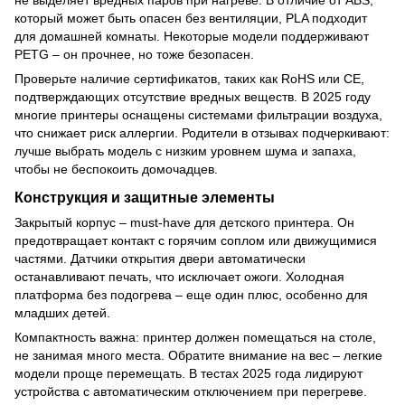
не выделяет вредных паров при нагреве. В отличие от ABS,
который может быть опасен без вентиляции, PLA подходит
для домашней комнаты. Некоторые модели поддерживают
PETG – он прочнее, но тоже безопасен.
Проверьте наличие сертификатов, таких как RoHS или CE,
подтверждающих отсутствие вредных веществ. В 2025 году
многие принтеры оснащены системами фильтрации воздуха,
что снижает риск аллергии. Родители в отзывах подчеркивают:
лучше выбрать модель с низким уровнем шума и запаха,
чтобы не беспокоить домочадцев.
Конструкция и защитные элементы
Закрытый корпус – must-have для детского принтера. Он
предотвращает контакт с горячим соплом или движущимися
частями. Датчики открытия двери автоматически
останавливают печать, что исключает ожоги. Холодная
платформа без подогрева – еще один плюс, особенно для
младших детей.
Компактность важна: принтер должен помещаться на столе,
не занимая много места. Обратите внимание на вес – легкие
модели проще перемещать. В тестах 2025 года лидируют
устройства с автоматическим отключением при перегреве.