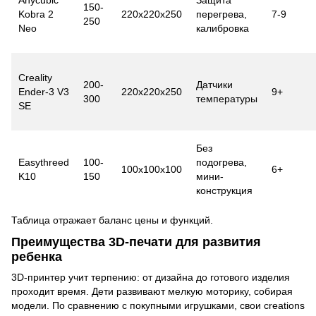
150-
Kobra 2
220x220x250
перегрева,
7-9
250
Neo
калибровка
Creality
200-
Датчики
Ender-3 V3
220x220x250
9+
300
температуры
SE
Без
Easythreed
100-
подогрева,
100x100x100
6+
K10
150
мини-
конструкция
Таблица отражает баланс цены и функций.
Преимущества 3D-печати для развития
ребенка
3D-принтер учит терпению: от дизайна до готового изделия
проходит время. Дети развивают мелкую моторику, собирая
модели. По сравнению с покупными игрушками, свои creations