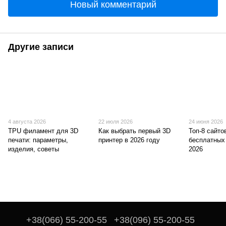
Новый комментарий
Другие записи
4 августа 2026
22 июля 2026
24 июня 2026
TPU филамент для 3D
Как выбрать первый 3D
Топ-8 сайто
печати: параметры,
принтер в 2026 году
бесплатных
изделия, советы
2026
+38(066) 55-200-55
+38(096) 55-200-55