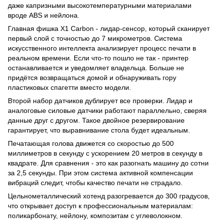
даже капризными высокотемпературными материалами
вроде ABS и нейлона.
Главная фишка X1 Carbon - лидар-сенсор, который сканирует
первый слой с точностью до 7 микрометров. Система
искусственного интеллекта анализирует процесс печати в
реальном времени. Если что-то пошло не так - принтер
останавливается и уведомляет владельца. Больше не
придётся возвращаться домой и обнаруживать гору
пластиковых спагетти вместо модели.
Второй набор датчиков дублирует все проверки. Лидар и
аналоговые силовые датчики работают параллельно, сверяя
данные друг с другом. Такое двойное резервирование
гарантирует, что выравнивание стола будет идеальным.
Печатающая голова движется со скоростью до 500
миллиметров в секунду с ускорением 20 метров в секунду в
квадрате. Для сравнения - это как разогнать машину до сотни
за 2,5 секунды. При этом система активной компенсации
вибраций следит, чтобы качество печати не страдало.
Цельнометаллический хотенд разогревается до 300 градусов,
что открывает доступ к профессиональным материалам:
поликарбонату, нейлону, композитам с углеволокном.