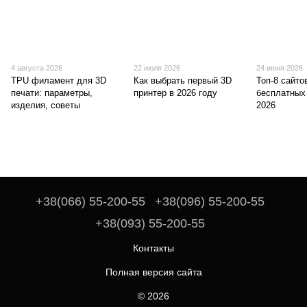
4 августа 2026
22 июля 2026
24 июня 2026
TPU филамент для 3D
Как выбрать первый 3D
Топ-8 сайто
печати: параметры,
принтер в 2026 году
бесплатных
изделия, советы
2026
+38(066) 55-200-55
+38(096) 55-200-55
+38(093) 55-200-55
Контакты
Полная версия сайта
© 2026