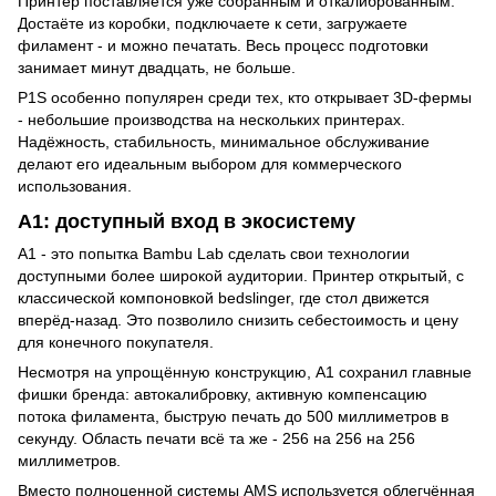
Принтер поставляется уже собранным и откалиброванным.
Достаёте из коробки, подключаете к сети, загружаете
филамент - и можно печатать. Весь процесс подготовки
занимает минут двадцать, не больше.
P1S особенно популярен среди тех, кто открывает 3D-фермы
- небольшие производства на нескольких принтерах.
Надёжность, стабильность, минимальное обслуживание
делают его идеальным выбором для коммерческого
использования.
A1: доступный вход в экосистему
A1 - это попытка Bambu Lab сделать свои технологии
доступными более широкой аудитории. Принтер открытый, с
классической компоновкой bedslinger, где стол движется
вперёд-назад. Это позволило снизить себестоимость и цену
для конечного покупателя.
Несмотря на упрощённую конструкцию, A1 сохранил главные
фишки бренда: автокалибровку, активную компенсацию
потока филамента, быструю печать до 500 миллиметров в
секунду. Область печати всё та же - 256 на 256 на 256
миллиметров.
Вместо полноценной системы AMS используется облегчённая