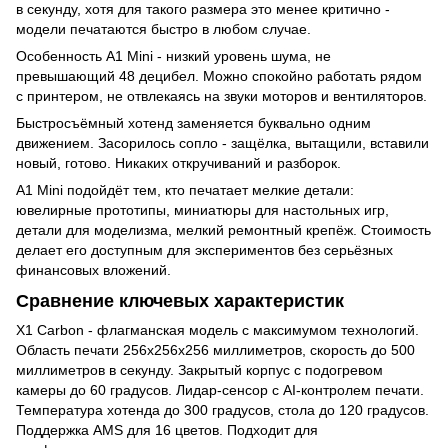
в секунду, хотя для такого размера это менее критично -
модели печатаются быстро в любом случае.
Особенность A1 Mini - низкий уровень шума, не
превышающий 48 децибел. Можно спокойно работать рядом
с принтером, не отвлекаясь на звуки моторов и вентиляторов.
Быстросъёмный хотенд заменяется буквально одним
движением. Засорилось сопло - защёлка, вытащили, вставили
новый, готово. Никаких откручиваний и разборок.
A1 Mini подойдёт тем, кто печатает мелкие детали:
ювелирные прототипы, миниатюры для настольных игр,
детали для моделизма, мелкий ремонтный крепёж. Стоимость
делает его доступным для экспериментов без серьёзных
финансовых вложений.
Сравнение ключевых характеристик
X1 Carbon - флагманская модель с максимумом технологий.
Область печати 256х256х256 миллиметров, скорость до 500
миллиметров в секунду. Закрытый корпус с подогревом
камеры до 60 градусов. Лидар-сенсор с AI-контролем печати.
Температура хотенда до 300 градусов, стола до 120 градусов.
Поддержка AMS для 16 цветов. Подходит для